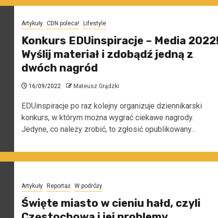
Artykuły
CDN poleca!
Lifestyle
Konkurs EDUinspiracje – Media 2022
Wyślij materiał i zdobądź jedną z
dwóch nagród
16/09/2022
Mateusz Grądzki
EDUinspiracje po raz kolejny organizuje dziennikarski
konkurs, w którym można wygrać ciekawe nagrody.
Jedyne, co należy zrobić, to zgłosić opublikowany...
Artykuły
Reportaż
W podróży
Święte miasto w cieniu hałd, czyli
Częstochowa i jej problemy