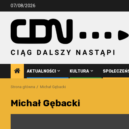
Przejdź
07/08/2026
do
treści
AKTUALNOŚCI
KULTURA
SPOŁECZEŃ
Strona główna
Michał Gębacki
Michał Gębacki