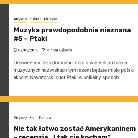
Artykuły
Kultura
Muzyka
Muzyka prawdopodobnie nieznana
#5 – Ptaki
02/03/2018
Michał Gębacki
Odświeżenie zeszłorocznej serii o wartych poznania
muzycznych nazwiskach tym razem będzie miało polski
akcent. Nowatorski duet Ptaki w unikalny sposób...
Artykuły
Film
Kultura
Nie tak łatwo zostać Amerykaninem
– recenzja „I tak cię kocham”