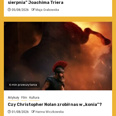
sierpnia” Joachima Triera
05/08/2026
Maja Grabowska
6 min przeczytania
Artykuły
Film
Kultura
Czy Christopher Nolan zrobił nas w „konia”?
01/08/2026
Hanna Wiczkowska