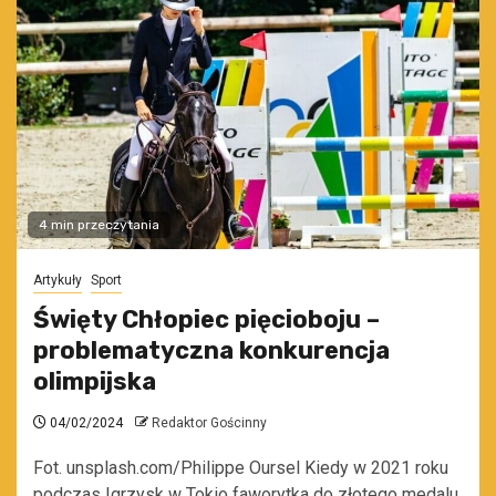
4 min przeczytania
Artykuły
Sport
Święty Chłopiec pięcioboju –
problematyczna konkurencja
olimpijska
04/02/2024
Redaktor Gościnny
Fot. unsplash.com/Philippe Oursel Kiedy w 2021 roku
podczas Igrzysk w Tokio faworytka do złotego medalu