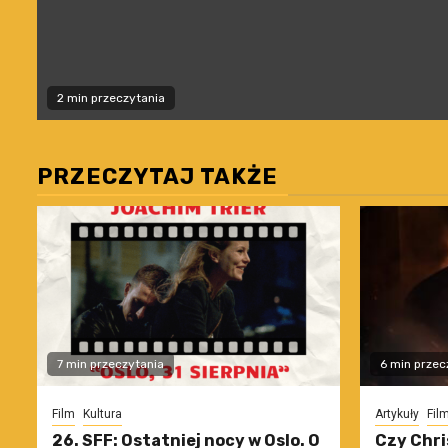
2 min przeczytania
PRZECZYTAJ TAKŻE
7 min przeczytania
6 min przec
Film
Kultura
Artykuły
Fil
26. SFF: Ostatniej nocy w Oslo. O
Czy Chri