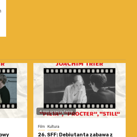
m
4 min przeczytania
Film
Kultura
nowy
26. SFF: Debiutanta zabawa z