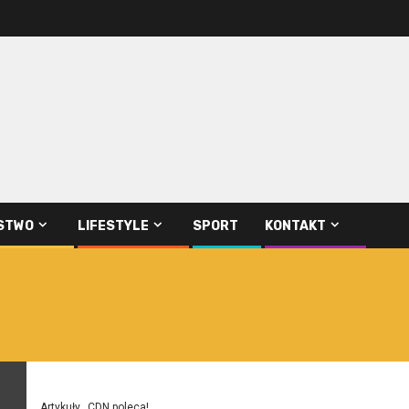
STWO
LIFESTYLE
SPORT
KONTAKT
Artykuły
CDN poleca!