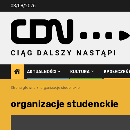
Przejdź
08/08/2026
do
treści
AKTUALNOŚCI
KULTURA
SPOŁECZEŃ
Strona główna
organizacje studenckie
organizacje studenckie