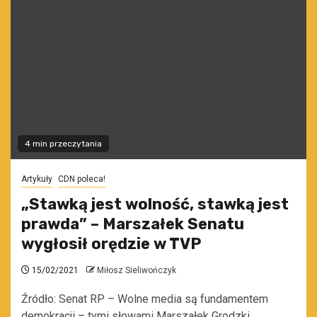
4 min przeczytania
Artykuły
CDN poleca!
„Stawką jest wolność, stawką jest
prawda” – Marszałek Senatu
wygłosił orędzie w TVP
15/02/2021
Miłosz Sieliwończyk
Źródło: Senat RP – Wolne media są fundamentem
demokracji – tymi słowami Marszałek Grodzki