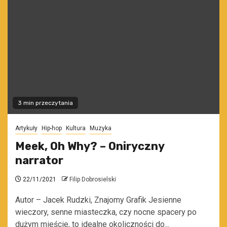
3 min przeczytania
Artykuły
Hip-hop
Kultura
Muzyka
Meek, Oh Why? – Oniryczny
narrator
22/11/2021
Filip Dobrosielski
Autor – Jacek Rudzki, Znajomy Grafik Jesienne
wieczory, senne miasteczka, czy nocne spacery po
dużym mieście, to idealne okoliczności do...