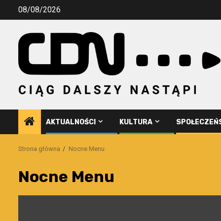
Przejdź
08/08/2026
do
treści
AKTUALNOŚCI
KULTURA
SPOŁECZEŃ
Strona główna
Nocne Menu
Nocne Menu