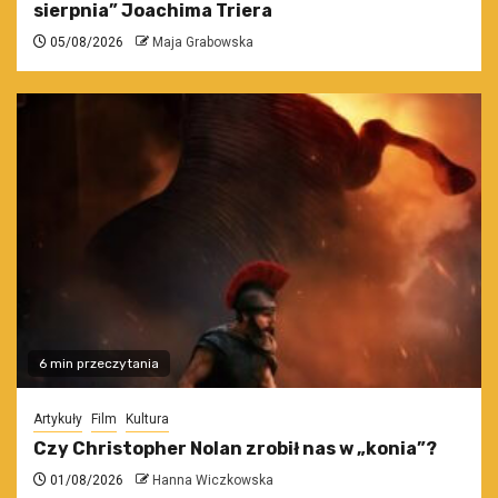
sierpnia” Joachima Triera
05/08/2026
Maja Grabowska
6 min przeczytania
Artykuły
Film
Kultura
Czy Christopher Nolan zrobił nas w „konia”?
01/08/2026
Hanna Wiczkowska