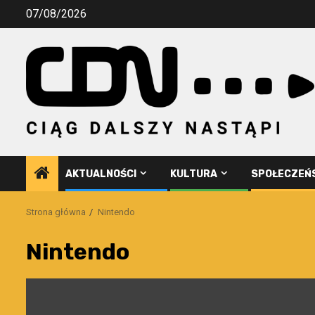
Przejdź
07/08/2026
do
treści
AKTUALNOŚCI
KULTURA
SPOŁECZEŃ
Strona główna
Nintendo
Nintendo