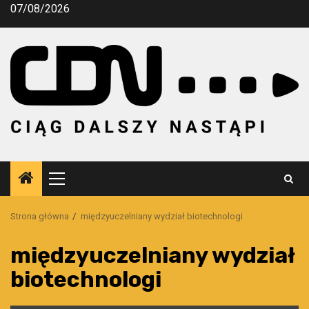
Przejdź
07/08/2026
do
treści
Menu
główne
Strona główna
międzyuczelniany wydział biotechnologi
międzyuczelniany wydział
biotechnologi