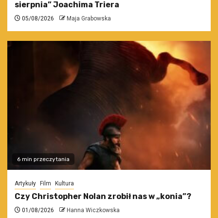
sierpnia” Joachima Triera
05/08/2026
Maja Grabowska
6 min przeczytania
Artykuły
Film
Kultura
Czy Christopher Nolan zrobił nas w „konia”?
01/08/2026
Hanna Wiczkowska