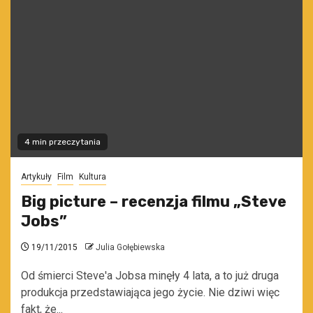
4 min przeczytania
Artykuły
Film
Kultura
Big picture – recenzja filmu „Steve
Jobs”
19/11/2015
Julia Gołębiewska
Od śmierci Steve'a Jobsa minęły 4 lata, a to już druga
produkcja przedstawiająca jego życie. Nie dziwi więc
fakt, że...