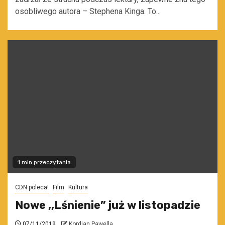
osobliwego autora – Stephena Kinga. To...
1 min przeczytania
CDN poleca!
Film
Kultura
Nowe ,,Lśnienie” już w listopadzie
07/11/2019
Kordian Pawella