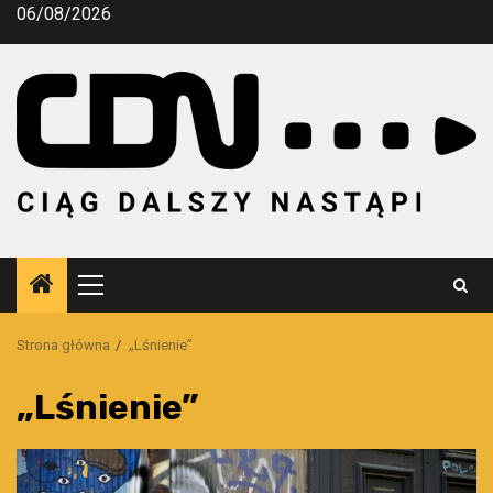
Przejdź
06/08/2026
do
treści
Menu
główne
Strona główna
„Lśnienie”
„Lśnienie”