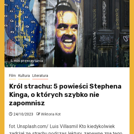
5 min przeczytania
Film
Kultura
Literatura
Król strachu: 5 powieści Stephena
Kinga, o których szybko nie
zapomnisz
24/10/2023
Wiktoria Kot
fot. Unsplash.com/ Luis Villasmil Kto kiedykolwiek
zadrżał ze strachu podczas lektury, zapewne zna tego