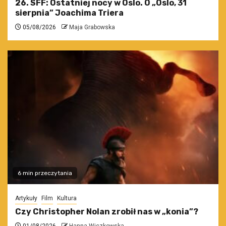
26. SFF: Ostatniej nocy w Oslo. O „Oslo, 31
sierpnia” Joachima Triera
05/08/2026
Maja Grabowska
6 min przeczytania
Artykuły
Film
Kultura
Czy Christopher Nolan zrobił nas w „konia”?