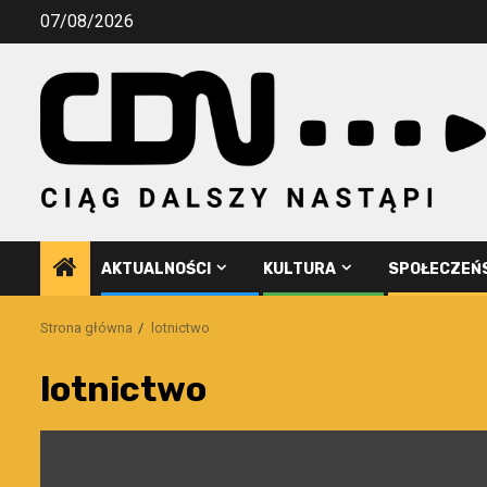
Przejdź
07/08/2026
do
treści
AKTUALNOŚCI
KULTURA
SPOŁECZEŃ
Strona główna
lotnictwo
lotnictwo