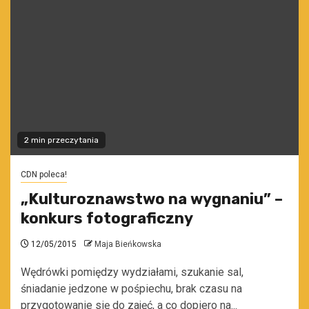
2 min przeczytania
CDN poleca!
„Kulturoznawstwo na wygnaniu” –
konkurs fotograficzny
12/05/2015
Maja Bieńkowska
Wędrówki pomiędzy wydziałami, szukanie sal,
śniadanie jedzone w pośpiechu, brak czasu na
przygotowanie się do zajęć, a co dopiero na...