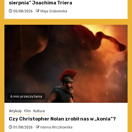
sierpnia” Joachima Triera
05/08/2026
Maja Grabowska
6 min przeczytania
Artykuły
Film
Kultura
Czy Christopher Nolan zrobił nas w „konia”?
01/08/2026
Hanna Wiczkowska