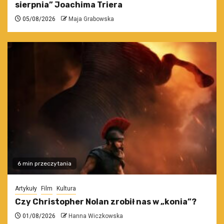
sierpnia” Joachima Triera
05/08/2026
Maja Grabowska
6 min przeczytania
Artykuły
Film
Kultura
Czy Christopher Nolan zrobił nas w „konia”?
01/08/2026
Hanna Wiczkowska