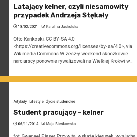
Latający kelner, czyli niesamowity
przypadek Andrzeja Stękały
18/02/2021
Karolina Jaskulska
Otto Karikoski, CC BY-SA 4.0
<https://creativecommons.org/licenses/by-sa/4.0>, via
Wikimedia Commons W zeszły weekend skoczkowie
narciarscy ponownie rywalizowali na Wielkiej Krokwi w...
Artykuły
Lifestyle
Życie studenckie
Student pracujący – kelner
06/11/2014
Maja Bieńkowska
fot. Gwenael Piaser Przywita, wskaże kierunek, wysłucha,