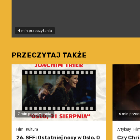
4 min przeczytania
PRZECZYTAJ TAKŻE
7 min przeczytania
6 min przec
Film
Kultura
Artykuły
Fil
26. SFF: Ostatniej nocy w Oslo. O
Czy Chri