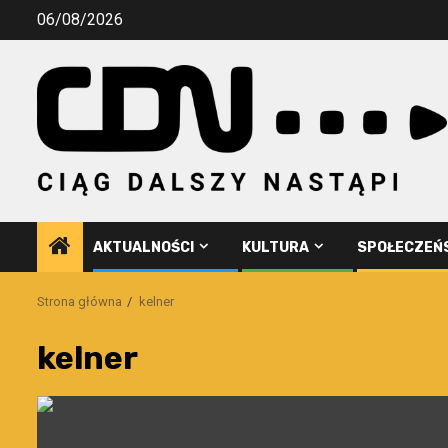
Przejdź
06/08/2026
do
treści
AKTUALNOŚCI
KULTURA
SPOŁECZEŃ
Strona główna
kelner
kelner