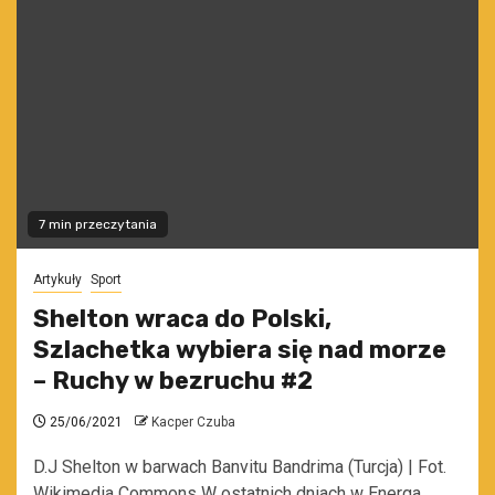
7 min przeczytania
Artykuły
Sport
Shelton wraca do Polski,
Szlachetka wybiera się nad morze
– Ruchy w bezruchu #2
25/06/2021
Kacper Czuba
D.J Shelton w barwach Banvitu Bandrima (Turcja) | Fot.
Wikimedia Commons W ostatnich dniach w Energa