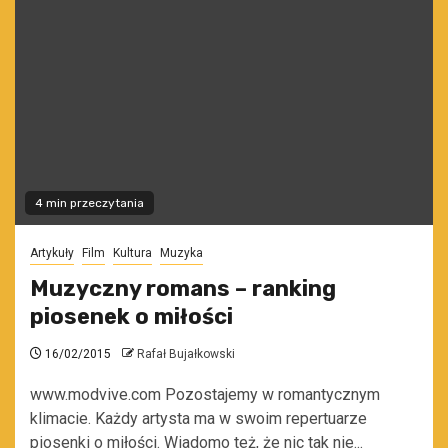
4 min przeczytania
Artykuły
Film
Kultura
Muzyka
Muzyczny romans – ranking
piosenek o miłości
16/02/2015
Rafał Bujałkowski
www.modvive.com Pozostajemy w romantycznym
klimacie. Każdy artysta ma w swoim repertuarze
piosenki o miłości. Wiadomo też, że nic tak nie...