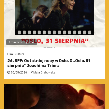
7 min przeczytania
Film
Kultura
26. SFF: Ostatniej nocy w Oslo. O „Oslo, 31
sierpnia” Joachima Triera
05/08/2026
Maja Grabowska