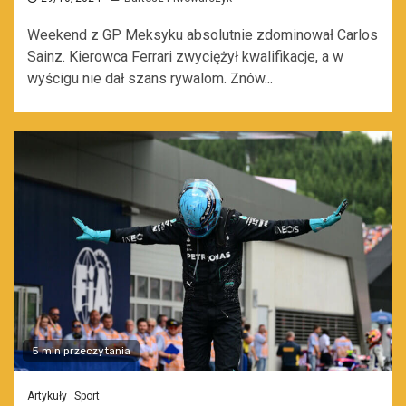
Weekend z GP Meksyku absolutnie zdominował Carlos
Sainz. Kierowca Ferrari zwyciężył kwalifikacje, a w
wyścigu nie dał szans rywalom. Znów...
5 min przeczytania
Artykuły
Sport