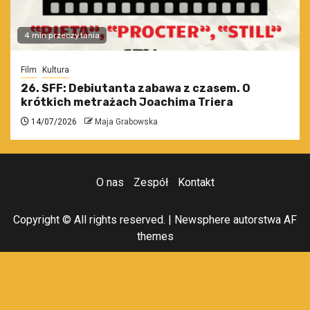
4 min przeczytania
Film
Kultura
26. SFF: Debiutanta zabawa z czasem. O
krótkich metrażach Joachima Triera
14/07/2026
Maja Grabowska
O nas
Zespół
Kontakt
Copyright © All rights reserved.
|
Newsphere
autorstwa AF
themes