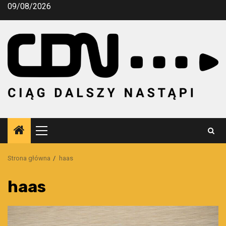
Przejdź
09/08/2026
do
treści
Menu
główne
Strona główna
haas
haas