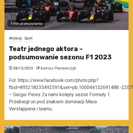
7 min przeczytania
Artykuły
Sport
Teatr jednego aktora –
podsumowanie sezonu F1 2023
08/12/2023
Bartosz Piwowarczyk
Fot. https://www.facebook.com/photo.php?
fbid=893218235492591&set=pb.100044132691488.-2207
– Sergio Perez Za nami kolejny sezon Formuły 1.
Przebiegł on pod znakiem dominacji Maxa
Verstappena i teamu...