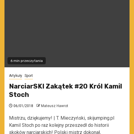
6 min przeczytania
Artykuły
Sport
NarciarSKI Zakątek #20 Król Kamil
Stoch
06/01/2018
Mateusz Hawrot
Mistrzu, dziękujemy! | T. Mieczyński, skijumping.pl
Kamil Stoch po raz kolejny przeszedł do historii
skoków narciarskich! Polski mistrz dokonał,