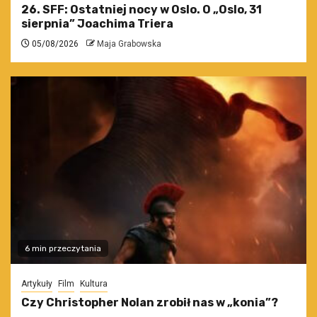
26. SFF: Ostatniej nocy w Oslo. O „Oslo, 31
sierpnia” Joachima Triera
05/08/2026
Maja Grabowska
6 min przeczytania
Artykuły
Film
Kultura
Czy Christopher Nolan zrobił nas w „konia”?