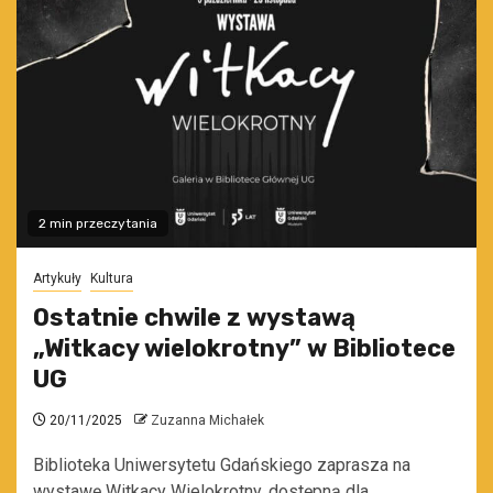
2 min przeczytania
Artykuły
Kultura
Ostatnie chwile z wystawą
„Witkacy wielokrotny” w Bibliotece
UG
20/11/2025
Zuzanna Michałek
Biblioteka Uniwersytetu Gdańskiego zaprasza na
wystawę Witkacy Wielokrotny, dostępną dla