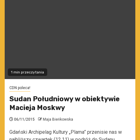
1 min przeczytania
CDN poleca!
Sudan Południowy w obiektywie
Macieja Moskwy
06/11/2015
Maja Bieńkowska
Gdański Archipelag Kultury „Plama” przenisie nas w
najbliższy czwartek (12.11) w podróż do Sudanu