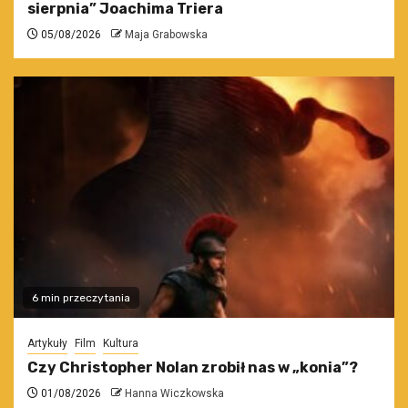
sierpnia” Joachima Triera
05/08/2026
Maja Grabowska
6 min przeczytania
Artykuły
Film
Kultura
Czy Christopher Nolan zrobił nas w „konia”?
01/08/2026
Hanna Wiczkowska