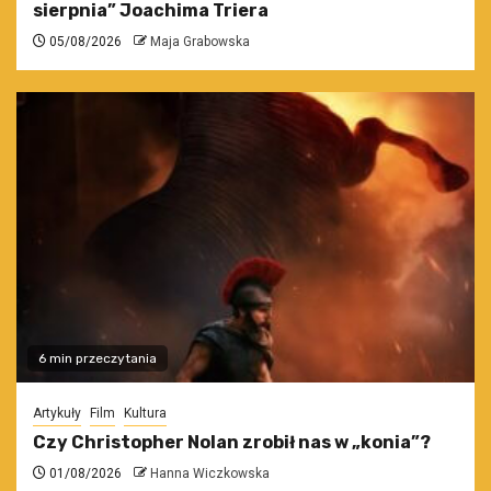
sierpnia” Joachima Triera
05/08/2026
Maja Grabowska
6 min przeczytania
Artykuły
Film
Kultura
Czy Christopher Nolan zrobił nas w „konia”?
01/08/2026
Hanna Wiczkowska