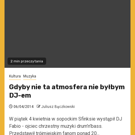
2 min przeczytania
Kultura
Muzyka
Gdyby nie ta atmosfera nie byłbym
DJ-em
06/04/2014
Juliusz Bączkowski
W piątek 4 kwietnia w sopockim Sfinksie wystąpił DJ
Fabio - ojciec chrzestny muzyki drum’n’bass.
Przedstawił trójmiejskim fanom ponad 20...