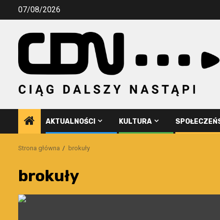
Przejdź
07/08/2026
do
treści
AKTUALNOŚCI
KULTURA
SPOŁECZEŃ
Strona główna
brokuły
brokuły