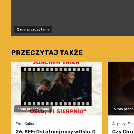
2 min przeczytania
PRZECZYTAJ TAKŻE
7 min przeczytania
6 min przec
Film
Kultura
Artykuły
Fil
26. SFF: Ostatniej nocy w Oslo. O
Czy Chri