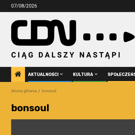
Przejdź
07/08/2026
do
treści
AKTUALNOŚCI
KULTURA
SPOŁECZEŃ
Strona główna
bonsoul
bonsoul