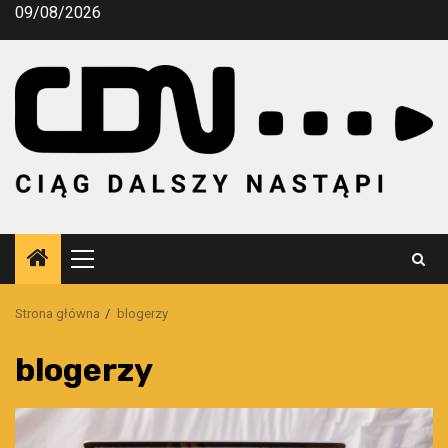
Przejdź
09/08/2026
do
treści
Menu
główne
Strona główna
blogerzy
blogerzy