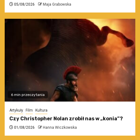
05/08/2026
Maja Grabowska
6 min przeczytania
Artykuły
Film
Kultura
Czy Christopher Nolan zrobił nas w „konia”?
01/08/2026
Hanna Wiczkowska