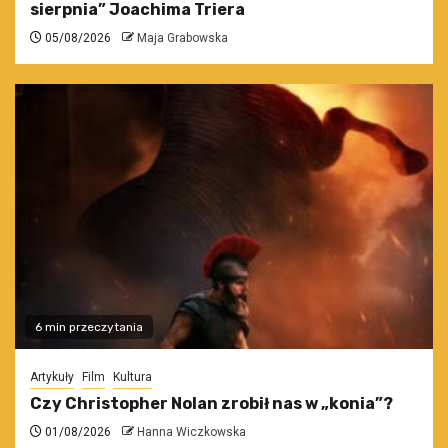
sierpnia” Joachima Triera
05/08/2026
Maja Grabowska
6 min przeczytania
Artykuły
Film
Kultura
Czy Christopher Nolan zrobił nas w „konia”?
01/08/2026
Hanna Wiczkowska