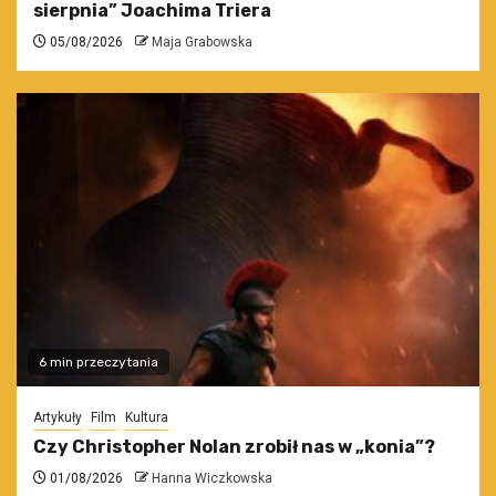
sierpnia” Joachima Triera
05/08/2026
Maja Grabowska
6 min przeczytania
Artykuły
Film
Kultura
Czy Christopher Nolan zrobił nas w „konia”?
01/08/2026
Hanna Wiczkowska