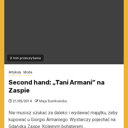
2 min przeczytania
Artykuły
Moda
Second hand: „Tani Armani” na
Zaspie
21/05/2014
Maja Bieńkowska
Nie musisz szukać za daleko i wydawać majątku, żeby
kupować u Giorgio Armaniego. Wystarczy pojechać na
Gdańską Zaspę. Kolejnym bohaterem...