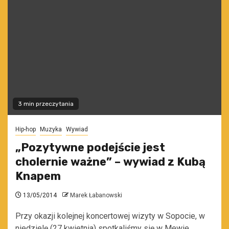
3 min przeczytania
Hip-hop
Muzyka
Wywiad
„Pozytywne podejście jest
cholernie ważne” – wywiad z Kubą
Knapem
13/05/2014
Marek Łabanowski
Przy okazji kolejnej koncertowej wizyty w Sopocie, w
niedzielę (27 kwietnia) spotkaliśmy się w Mewie