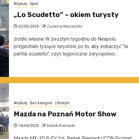
Artykuły
Sport
„Lo Scudetto” – okiem turysty
02/05/2023
Zuzanna Macieszko
źródło własne W zeszłym tygodniu do Neapolu
przyjechało tysiące turystów, po to, aby zobaczyć "la
partita scudetto", czyli tegoroczne zwycięstwo...
Artykuły
Bez kategorii
Lifestyle
Mazda na Poznań Motor Show
18/04/2023
Bartek Biernacki
Mazda MX-30 R-EV, fot. Bartek Biernacki/CDN Poznań