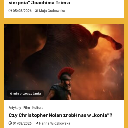
sierpnia” Joachima Triera
05/08/2026
Maja Grabowska
6 min przeczytania
Artykuły
Film
Kultura
Czy Christopher Nolan zrobił nas w „konia”?
01/08/2026
Hanna Wiczkowska