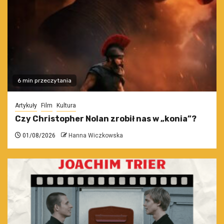
6 min przeczytania
Artykuły
Film
Kultura
Czy Christopher Nolan zrobił nas w „konia”?
01/08/2026
Hanna Wiczkowska