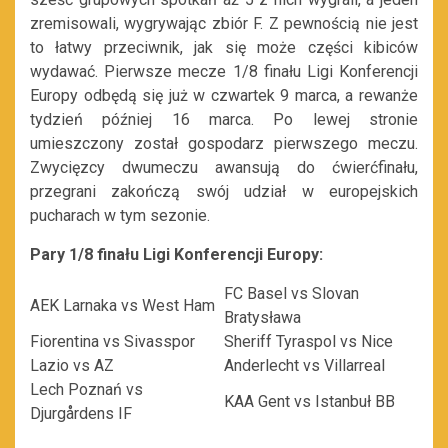
zremisowali, wygrywając zbiór F. Z pewnością nie jest
to łatwy przeciwnik, jak się może części kibiców
wydawać. Pierwsze mecze 1/8 finału Ligi Konferencji
Europy odbędą się już w czwartek 9 marca, a rewanże
tydzień później 16 marca. Po lewej stronie
umieszczony został gospodarz pierwszego meczu.
Zwycięzcy dwumeczu awansują do ćwierćfinału,
przegrani zakończą swój udział w europejskich
pucharach w tym sezonie.
Pary 1/8 finału Ligi Konferencji Europy:
FC Basel vs Slovan
AEK Larnaka vs West Ham
Bratysława
Fiorentina vs Sivasspor
Sheriff Tyraspol vs Nice
Lazio vs AZ
Anderlecht vs Villarreal
Lech Poznań vs
KAA Gent vs Istanbuł BB
Djurgårdens IF