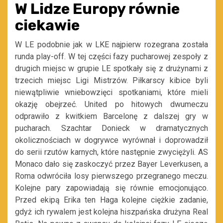
W Lidze Europy równie
ciekawie
W LE podobnie jak w LKE najpierw rozegrana została
runda play-off. W tej części fazy pucharowej zespoły z
drugich miejsc w grupie LE spotkały się z drużynami z
trzecich miejsc Ligi Mistrzów. Piłkarscy kibice byli
niewątpliwie wniebowzięci spotkaniami, które mieli
okazję obejrzeć. United po hitowych dwumeczu
odprawiło z kwitkiem Barcelonę z dalszej gry w
pucharach. Szachtar Donieck w dramatycznych
okolicznościach w dogrywce wyrównał i doprowadził
do serii rzutów karnych, które następnie zwyciężyli. AS
Monaco dało się zaskoczyć przez Bayer Leverkusen, a
Roma odwróciła losy pierwszego przegranego meczu.
Kolejne pary zapowiadają się równie emocjonująco.
Przed ekipą Erika ten Haga kolejne ciężkie zadanie,
gdyż ich rywalem jest kolejna hiszpańska drużyna Real