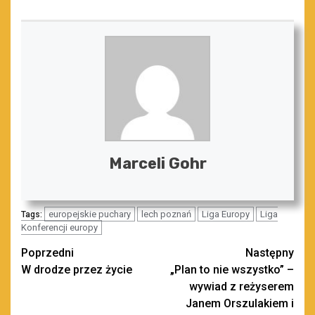
Marceli Gohr
europejskie puchary
lech poznań
Liga Europy
Liga
Tags:
Konferencji europy
Zobacz
Poprzedni
Następny
W drodze przez życie
„Plan to nie wszystko” –
wpisy
wywiad z reżyserem
Janem Orszulakiem i