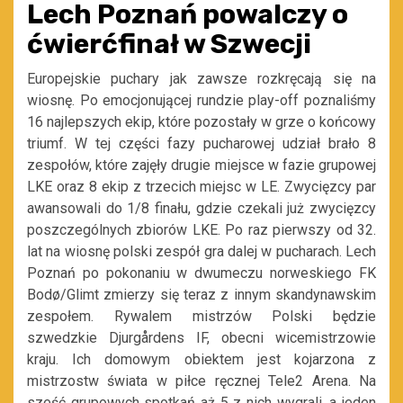
Lech Poznań powalczy o
ćwierćfinał w Szwecji
Europejskie puchary jak zawsze rozkręcają się na
wiosnę. Po emocjonującej rundzie play-off poznaliśmy
16 najlepszych ekip, które pozostały w grze o końcowy
triumf. W tej części fazy pucharowej udział brało 8
zespołów, które zajęły drugie miejsce w fazie grupowej
LKE oraz 8 ekip z trzecich miejsc w LE. Zwycięzcy par
awansowali do 1/8 finału, gdzie czekali już zwycięzcy
poszczególnych zbiorów LKE. Po raz pierwszy od 32.
lat na wiosnę polski zespół gra dalej w pucharach. Lech
Poznań po pokonaniu w dwumeczu norweskiego FK
Bodø/Glimt zmierzy się teraz z innym skandynawskim
zespołem. Rywalem mistrzów Polski będzie
szwedzkie Djurgårdens IF, obecni wicemistrzowie
kraju. Ich domowym obiektem jest kojarzona z
mistrzostw świata w piłce ręcznej Tele2 Arena. Na
sześć grupowych spotkań aż 5 z nich wygrali, a jeden