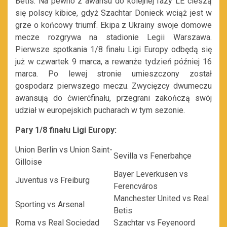
Betis. Na pewno z awansu do kolejnej fazy LE cieszą
się polscy kibice, gdyż Szachtar Donieck wciąż jest w
grze o końcowy triumf. Ekipa z Ukrainy swoje domowe
mecze rozgrywa na stadionie Legii Warszawa.
Pierwsze spotkania 1/8 finału Ligi Europy odbędą się
już w czwartek 9 marca, a rewanże tydzień później 16
marca. Po lewej stronie umieszczony został
gospodarz pierwszego meczu. Zwycięzcy dwumeczu
awansują do ćwierćfinału, przegrani zakończą swój
udział w europejskich pucharach w tym sezonie.
Pary 1/8 finału Ligi Europy:
Union Berlin vs Union Saint-
Sevilla vs Fenerbahçe
Gilloise
Bayer Leverkusen vs
Juventus vs Freiburg
Ferencváros
Manchester United vs Real
Sporting vs Arsenal
Betis
Roma vs Real Sociedad
Szachtar vs Feyenoord