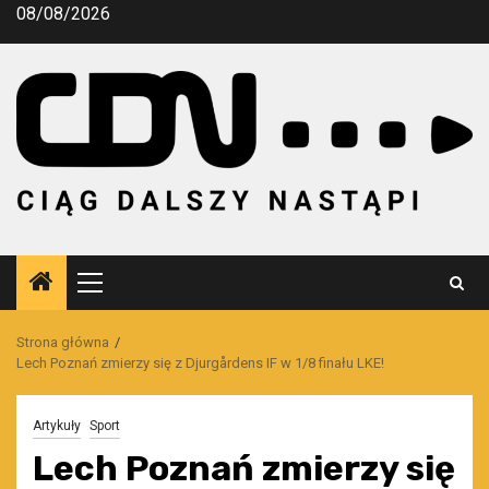
Przejdź
08/08/2026
do
treści
Menu
główne
Strona główna
Lech Poznań zmierzy się z Djurgårdens IF w 1/8 finału LKE!
Artykuły
Sport
Lech Poznań zmierzy się