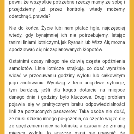
pewni, że wszystkie potrzebne rzeczy mamy ze sobą i
przejdziemy już przez kontrolę, wtedy możemy
odetchnąć, prawda?
Nie do końca. Życie lubi nam płatać figle, najczęściej
wtedy, gdy bynajmniej ich nie potrzebujemy, latając
tanimi liniami lotniczymi, jak Ryanair lub Wizz Air, można
spodziewać się
niezaplanowanych kłopotów.
Ostatnimi czasy nikogo nie dziwią częste opóźnienia
samolotów. Linie lotnicze strajkują, co dosć wyraźnie
widać w przesuwaniu godziny wylotu lub całkowitym
jego anulowaniu. Wynikają z tego uciążliwe sytuacje,
tym bardziej, jeśli dla kogoś dotarcie na miejsce
danego dnia i godziny było kluczowe.
Drugi
problem
pojawia się w praktycznym braku odpowiedzialności
linii za porzuconych pasażerów. Taka osoba nie dość,
że musi szukać innego połączenia, co często wiąże się
ze spędzeniem nocy na lotnisku, a czasami ze zmianą
miejsca wylotu, to jeszcze musi się upewnić, że