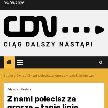
Przejdź
06/08/2026
do
treści
Menu
główne
Strona główna
Z nami polecisz za grosze – tanie linie lotnicze
Artykuły
Lifestyle
Z nami polecisz za
grosze – tanie linie