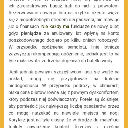
ich
za
rejestrowany
bagaż
trafi do nich z powrotem.
Rezerwowanie nowego lotu na szybko często wiąże
się z niepotrzebnym stresem dla pasażera, nie mówiąc
już o finansach.
Nie każdy ma
fundusze
na nowy bilet,
gdyż
pieniądze
za anulowany lot wpłyną na konto
poszkodowanego dopiero po kilku dniach roboczych.
W przypadku opóźnienia samolotu, linie lotnicze
zazwyczaj rekompensują opóźnienie, jednak jest to na
tyle mała kwota, że trzeba dopłacać do butelki wody.
Jeśli jednak pewnym szczęśliwcom uda się wejść na
pokład, mogą się przygotować na kolejne
niedogodności. W przypadku podróży w chmurach,
niska cena biletów równa się z pewnym dyskomfortem,
który podczas niej doświadczamy. Fotele są ściśnięte,
aby pomieścić jak największą liczbę pasażerów, przez
co mogą narzekać na niewiele miejsca na nogi.
Korytarz jest na tyle ciasny, że w drodze do maleńkiej
toalety nawiążemy kontakt fizyczny z częścią