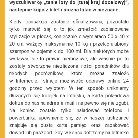
wyszukiwarkę
„
tanie loty do [tutaj kraj docelowy]”
,
następnie kupisz bilet i można latać w nieznane.
Kiedy transakcja zostanie sfinalizowana, pozostało
tylko martwić się o to jak zmieścić zaplanowane
stylizacje w plecak, koniecznie o wymiarach 50 x 40 x
20 cm, ważący maksymalnie 10 kg i przelać ulubiony
szampon w pojemnik do 100 ml. Dla niektórych może
wydawać się
to
prawie niemożliwe, ale właśnie po to
zostały stworzone niezliczone ilości poradników dla
młodych podróżników,
które można znaleźć
w
Internecie. Istnieje możliwość odprawy online 24
godziny przed wylotem. W ten sposób unikniemy
dłużących się kolejek na lotnisku, a karta pokładowa
dotrze do nas na adres e-mail i na pewno się nie zgubi.
Na koniec zostało tylko naładować telefonu i
powerbanka, upewnienić się, że w naszej lustrzance
znajduje się pusta karta pamięci oraz zapakować
dowód lub paszport. Gdy w końcu dotrzemy na lotnisko