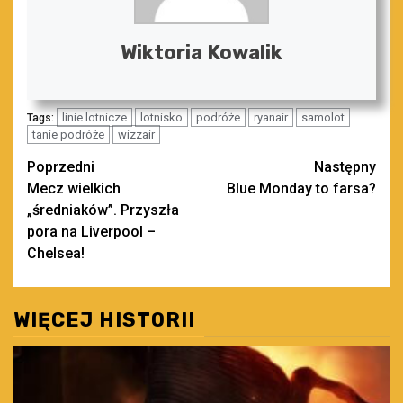
Wiktoria Kowalik
linie lotnicze
lotnisko
podróże
ryanair
samolot
Tags:
tanie podróże
wizzair
Zobacz
Poprzedni
Następny
Mecz wielkich
Blue Monday to farsa?
wpisy
„średniaków”. Przyszła
pora na Liverpool –
Chelsea!
WIĘCEJ HISTORII