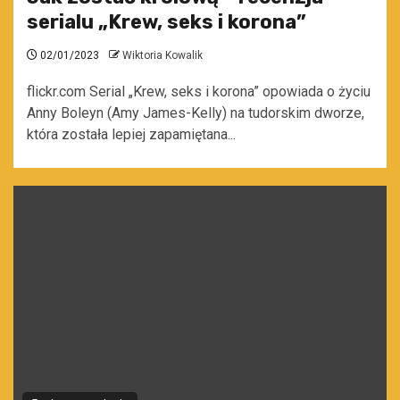
serialu „Krew, seks i korona”
02/01/2023
Wiktoria Kowalik
flickr.com Serial „Krew, seks i korona” opowiada o życiu
Anny Boleyn (Amy James-Kelly) na tudorskim dworze,
która została lepiej zapamiętana...