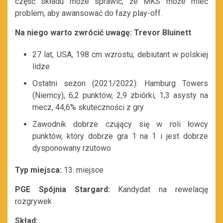
część składu może sprawić, że MKS może mieć
problem, aby awansować do fazy play-off.
Na niego warto zwrócić uwagę: Trevor Bluinett
27 lat, USA, 198 cm wzrostu, debiutant w polskiej
lidze
Ostatni sezon (2021/2022): Hamburg Towers
(Niemcy), 6,2 punktów, 2,9 zbiórki, 1,3 asysty na
mecz, 44,6% skuteczności z gry
Zawodnik dobrze czujący się w roli łowcy
punktów, który dobrze gra 1 na 1 i jest dobrze
dysponowany rzutowo
Typ miejsca:
13. miejsce
PGE Spójnia Stargard:
Kandydat na rewelację
rozgrywek
Skład: