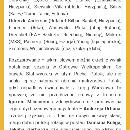
Hiszpania), Siewruk (Villarrobledo, Hiszpania), Silins
(Kalev/Cramo Talinn, Estonia)
Odeszli:
Anderson (Retabet Bilbao Basket, Hiszpania),
Florence (Arka), Wadowski, Pluta (obaj Astoria),
Dreschel (EWE Baskets Oldenburg, Niemcy), Mokros
(MKS), Palmer jr. (Bourg, Francja), Young (liga japońska),
Simmons, Wojciechowski (obaj szukają klubu)
Rozczarowanie – takim słowem można określić wynik
ostatniego sezonu w Ostrowie Wielkopolskim. Co
prawda Stal wygrała w lutym Puchar Polski, ale nie
udało jej się natomiast obronić mistrzostwa Polski,
gdyż odpadli w ćwierćfinale z Legią Warszawa. To
sprawiło, że nie przedłużono umowy z trenerem
Igorem Miliciciem
i zdecydowano się postawić na
jego dotychczasowego asystenta –
Andrzeja Urbana
.
Trzeba przyznać, że Urban ma dosyć ciekawy skład,
mając dobrą polską rotację w postaci
Damiana Kuliga
,
Jakuba Garbacza
czy powracającego do klubu po