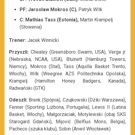
PF: Jarosław Mokros (C)
, Patryk WIlk
C: Mathias Tass (Estonia),
Martin Krampelj
(Słowenia)
Trener:
Jacek Winnicki
Przyszli:
Chealey (Greensboro Swarm, USA), Verge jr.
(Nebraska, NCAA, USA), Bluinett (Hamburg Towers,
Niemcy), Mokros (Stal), Tass (Aquilla Basket Trento,
Włochy), Wilk (Weegree AZS Politechnika Opolska),
Krampelj (Hamilton Honey Badgers, Kanada),
Radwański (GTK)
Odeszli:
Brenk (Spójnia), Czujkowski (Dziki Warszawa),
Fenner (Sporting Lizbona, Portugalia), Lewis II (Latina
Basket, Włochy), Małgorzaciak, Motylewski (obaj SKS
Starogard Gdański), Mijović (Belfius Mons, Belgia),
Pacheco (szuka klubu), Sobin (Anwil Włocławek)