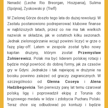
Nenadić (Leche Rio Breorgan, Hiszpania), Sulima
(Spójnia), Zyskowski jr. (Trefl)
W Zielonej Górze doszło tego lata do dużej rewolucji. W
Zastalu postanowiono podreperować klubowe finanse
w najbliższych latach, przez co nie ma tak wielkich
nazwisk w składzie, jak w ostatnich kilku sezonach.
Jednak zielonogórzanie wciąż powinni liczyć w grze o
fazę play-off. Latem w zespole został tylko nowy
kapitan drużyny, którym został
Przemysław
Żołnierewicz.
Polak ma być liderem polskiej rotacji i
będzie mógł powrócić do dobrej formy, jak za czasów
gry w Gdyni. Jednakże i tak najwięcej w drużynie na
boisku powinno zależeć od graczy zagranicznych. W
szczególności od
Glenna Coseya
i
Alena
Hadzibegovicia
. Ten pierwszy parę lat temu czarował
polską ligę i poprowadził ekipę z Torunia do
brązowego medalu w lidze i zdobycia Pucharu Polski.
Teraz chce się odbudować po kontuzji i będzie