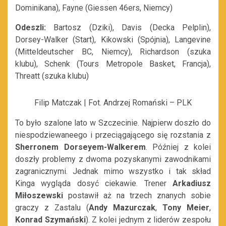
Dominikana), Fayne (Giessen 46ers, Niemcy)
Odeszli:
Bartosz (Dziki), Davis (Decka Pelplin),
Dorsey-Walker (Start), Kikowski (Spójnia), Langevine
(Mitteldeutscher BC, Niemcy), Richardson (szuka
klubu), Schenk (Tours Metropole Basket, Francja),
Threatt (szuka klubu)
Filip Matczak | Fot. Andrzej Romański – PLK
To było szalone lato w Szczecinie. Najpierw doszło do
niespodziewaneego i przeciągającego się rozstania z
Sherronem Dorseyem-Walkerem
. Później z kolei
doszły problemy z dwoma pozyskanymi zawodnikami
zagranicznymi. Jednak mimo wszystko i tak skład
Kinga wygląda dosyć ciekawie. Trener
Arkadiusz
Miłoszewski
postawił aż na trzech znanych sobie
graczy z Zastalu (
Andy Mazurczak
,
Tony Meier
,
Konrad Szymański
). Z kolei jednym z liderów zespołu