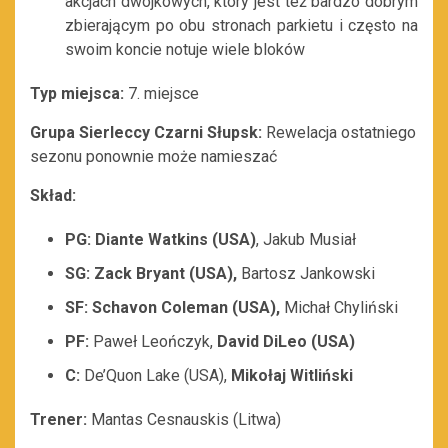
akcjach dwójkowych, który jest też bardzo dobrym
zbierającym po obu stronach parkietu i często na
swoim koncie notuje wiele bloków
Typ miejsca:
7. miejsce
Grupa Sierleccy Czarni Słupsk:
Rewelacja ostatniego
sezonu ponownie może namieszać
Skład:
PG: Diante Watkins (USA)
, Jakub Musiał
SG: Zack Bryant (USA),
Bartosz Jankowski
SF: Schavon Coleman (USA),
Michał Chyliński
PF:
Paweł Leończyk,
David DiLeo (USA)
C:
De’Quon Lake (USA),
Mikołaj Witliński
Trener:
Mantas Cesnauskis (Litwa)