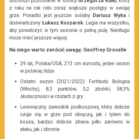
dochodzi pozostanie w stolicy
Grzegorza Kulki
, który
z roku na rok robi coraz większe postępy w swojej
grze. Ponadto jest jeszcze solidny
Dariusz Wyka
i
doświadczony
Łukasz Koszarek
. Legia ma wszystko,
aby powalczyć w tym sezonie o pełną pulę. Niedługo
może mieć jeszcze więcej.
Na niego warto zwrócić uwagę: Geoffrey Groselle
29 lat, Polska/USA, 213 cm wzrostu, jeden sezon
w polskiej lidze
Ostatni sezon (2021/2022): Fortitudo Bologna
(Włochy), 8,3 punktów, 5,2 zbiórki, 58,3%
skuteczności w rzutach z gry
Leworęczny zawodnik podkoszowy, który dobrze
czuje się w grze pod obręczą, jak i tyłem do
kosza, bardzo dobrze zbiera piłki zarówno w
ataku, jak i obronie