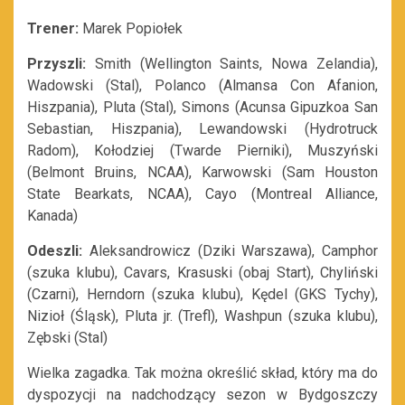
Trener:
Marek Popiołek
Przyszli:
Smith (Wellington Saints, Nowa Zelandia),
Wadowski (Stal), Polanco (Almansa Con Afanion,
Hiszpania), Pluta (Stal), Simons (Acunsa Gipuzkoa San
Sebastian, Hiszpania), Lewandowski (Hydrotruck
Radom), Kołodziej (Twarde Pierniki), Muszyński
(Belmont Bruins, NCAA), Karwowski (Sam Houston
State Bearkats, NCAA), Cayo (Montreal Alliance,
Kanada)
Odeszli:
Aleksandrowicz (Dziki Warszawa), Camphor
(szuka klubu), Cavars, Krasuski (obaj Start), Chyliński
(Czarni), Herndorn (szuka klubu), Kędel (GKS Tychy),
Nizioł (Śląsk), Pluta jr. (Trefl), Washpun (szuka klubu),
Zębski (Stal)
Wielka zagadka. Tak można określić skład, który ma do
dyspozycji na nadchodzący sezon w Bydgoszczy