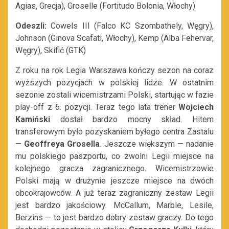
Agias, Grecja), Groselle (Fortitudo Bolonia, Włochy)
Odeszli:
Cowels III (Falco KC Szombathely, Węgry),
Johnson (Ginova Scafati, Włochy), Kemp (Alba Fehervar,
Węgry), Skifić (GTK)
Z roku na rok Legia Warszawa kończy sezon na coraz
wyższych pozycjach w polskiej lidze. W ostatnim
sezonie zostali wicemistrzami Polski, startując w fazie
play-off z 6. pozycji. Teraz tego lata trener
Wojciech
Kamiński
dostał bardzo mocny skład. Hitem
transferowym było pozyskaniem byłego centra Zastalu
—
Geoffreya Grosella
. Jeszcze większym — nadanie
mu polskiego paszportu, co zwolni Legii miejsce na
kolejnego gracza zagranicznego. Wicemistrzowie
Polski mają w drużynie jeszcze miejsce na dwóch
obcokrajowców. A już teraz zagraniczny zestaw Legii
jest bardzo jakościowy. McCallum, Marble, Lesile,
Berzins — to jest bardzo dobry zestaw graczy. Do tego