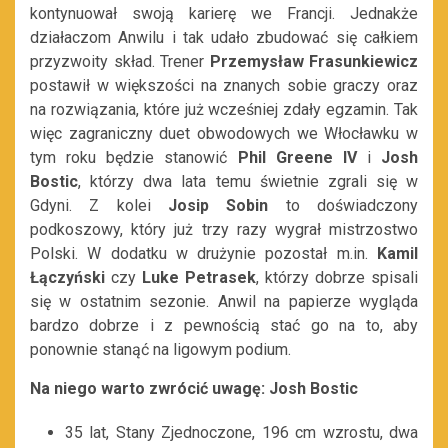
kontynuował swoją karierę we Francji. Jednakże
działaczom Anwilu i tak udało zbudować się całkiem
przyzwoity skład. Trener
Przemysław Frasunkiewicz
postawił w większości na znanych sobie graczy oraz
na rozwiązania, które już wcześniej zdały egzamin. Tak
więc zagraniczny duet obwodowych we Włocławku w
tym roku będzie stanowić
Phil Greene IV
i
Josh
Bostic
, którzy dwa lata temu świetnie zgrali się w
Gdyni. Z kolei
Josip Sobin
to doświadczony
podkoszowy, który już trzy razy wygrał mistrzostwo
Polski. W dodatku w drużynie pozostał m.in.
Kamil
Łączyński
czy
Luke Petrasek
, którzy dobrze spisali
się w ostatnim sezonie. Anwil na papierze wygląda
bardzo dobrze i z pewnością stać go na to, aby
ponownie stanąć na ligowym podium.
Na niego warto zwrócić uwagę: Josh Bostic
35 lat, Stany Zjednoczone, 196 cm wzrostu, dwa