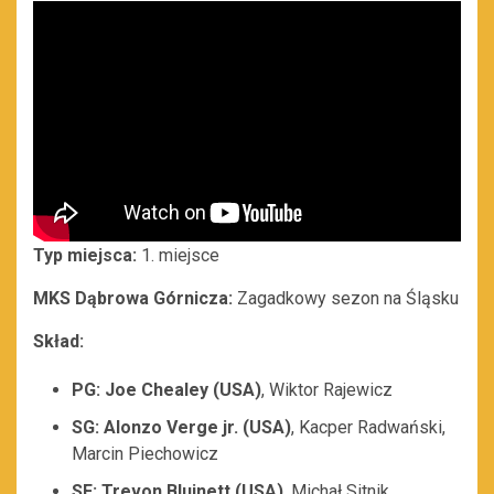
Typ miejsca:
1. miejsce
MKS Dąbrowa Górnicza:
Zagadkowy sezon na Śląsku
Skład:
PG: Joe Chealey (USA)
, Wiktor Rajewicz
SG: Alonzo Verge jr. (USA)
, Kacper Radwański,
Marcin Piechowicz
SF: Trevon Bluinett (USA)
, Michał Sitnik