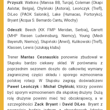
Przyszli:
Watkins (Manisa BB, Turcja), Coleman (Okapi
Aalstar, Belgia), Chyliński (Astoria), Leończyk (Trefl),
DiLeo (PAOK Saloniki), Lake (Humacao, Portoryko),
Bryant (Acqua S. Bernardo Cantu, Włochy)
Odeszli:
Beech (KK FMP Meridan, Serbia)
,
Garrett
(MHP Riesen Ludwinsburg, Niemcy), Young (Medi
Bayeruth, Niemcy), Słupiński (Anwil), Kulikowski (Trefl),
Klassen, Lewis (szukają klubu)
Trener
Mantas Cesnauskis
ponownie zbudował w
Słupsku bardzo ciekawy skład. W porównaniu z
poprzednim sezonem doszło do całkowitej wymiany
zagranicznej części składu i sporego wzmocnienia
polskiej rotacji. W Słupsku zagrają doświadczeni
Paweł Leończyk
i
Michał Chyliński
, którzy powinni
być sporym wzmocnieniem dla słupskiej drużyny. Dużą
rolę drużynie powinni mieć też obcokrajowcy, a w
szczególności
Zack Bryant
i
David DiLeo
. Bryant z