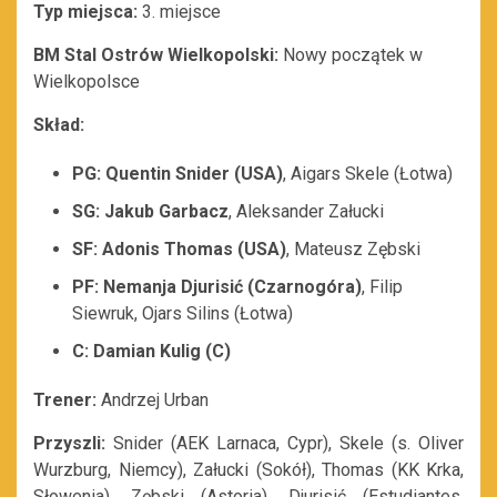
Typ miejsca:
3. miejsce
BM Stal Ostrów Wielkopolski:
Nowy początek w
Wielkopolsce
Skład:
PG: Quentin Snider (USA)
, Aigars Skele (Łotwa)
SG: Jakub Garbacz
, Aleksander Załucki
SF: Adonis Thomas (USA)
, Mateusz Zębski
PF: Nemanja Djurisić (Czarnogóra)
, Filip
Siewruk, Ojars Silins (Łotwa)
C: Damian Kulig (C)
Trener:
Andrzej Urban
Przyszli:
Snider (AEK Larnaca, Cypr), Skele (s. Oliver
Wurzburg, Niemcy), Załucki (Sokół), Thomas (KK Krka,
Słowenia), Zębski (Astoria), Djurisić (Estudiantes,