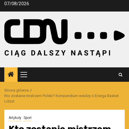
Przejdź
07/08/2026
do
treści
Menu
główne
Strona główna
Kto zostanie mistrzem Polski? Kompendium wiedzy o Energa Basket
Lidze!
Artykuły
Sport