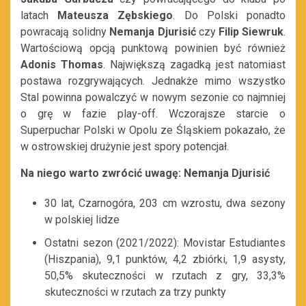
latach
Mateusza Zębskiego
. Do Polski ponadto
powracają solidny
Nemanja Djurisić
czy
Filip Siewruk
.
Wartościową opcją punktową powinien być również
Adonis Thomas
. Największą zagadką jest natomiast
postawa rozgrywających. Jednakże mimo wszystko
Stal powinna powalczyć w nowym sezonie co najmniej
o grę w fazie play-off. Wczorajsze starcie o
Superpuchar Polski w Opolu ze Śląskiem pokazało, że
w ostrowskiej drużynie jest spory potencjał.
Na niego warto zwrócić uwagę:
Nemanja Djurisić
30 lat, Czarnogóra, 203 cm wzrostu, dwa sezony
w polskiej lidze
Ostatni sezon (2021/2022): Movistar Estudiantes
(Hiszpania), 9,1 punktów, 4,2 zbiórki, 1,9 asysty,
50,5% skuteczności w rzutach z gry, 33,3%
skuteczności w rzutach za trzy punkty