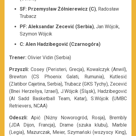
SF: Przemysław Żółnierewicz (C)
, Radosław
Trubacz
PF: Aleksandar Zecević (Serbia)
, Jan Wójcik,
Szymon Wójcik
C: Alen Hadzibegović (Czarnogóra)
Trener:
Olivier Vidin (Serbia)
Przyszli:
Cosey (Peristeri, Grecja), Kowalczyk (Anwil),
Brewton (CS Phoenix Galati, Rumunia), Kutlesić
(Zlatibor Cajetina, Serbia), Trubacz (GKS Tychy), Zecević
(Bnei Herzeliya, Izrael), J.Wójcik (Śląsk), Hadzibegović
(Al Sadd Basketball Team, Katar), S.Wójcik (UMBC
Retrievers, NCAA)
Odeszli:
Apić (Niżny Noworogród, Rosja), Brembly
(JDA Dijon, Francja), Drame (szuka klubu), Marble
(Legia), Mazurczak, Meier, Szymański (wszyscy King),