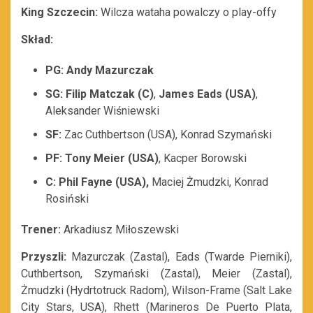
King Szczecin:
Wilcza wataha powalczy o play-offy
Skład:
PG: Andy Mazurczak
SG: Filip Matczak (C)
,
James Eads (USA)
,
Aleksander Wiśniewski
SF:
Zac Cuthbertson (USA), Konrad Szymański
PF: Tony Meier (USA)
, Kacper Borowski
C: Phil Fayne (USA),
Maciej Żmudzki, Konrad
Rosiński
Trener:
Arkadiusz Miłoszewski
Przyszli:
Mazurczak (Zastal), Eads (Twarde Pierniki),
Cuthbertson, Szymański (Zastal), Meier (Zastal),
Żmudzki (Hydrtotruck Radom), Wilson-Frame (Salt Lake
City Stars, USA), Rhett (Marineros De Puerto Plata,