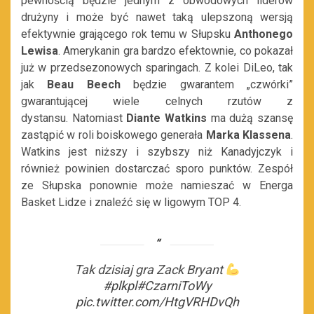
pewnością będzie jednym z obwodowych liderów
drużyny i może być nawet taką ulepszoną wersją
efektywnie grającego rok temu w Słupsku
Anthonego
Lewisa
. Amerykanin gra bardzo efektownie, co pokazał
już w przedsezonowych sparingach. Z kolei DiLeo, tak
jak
Beau Beech
będzie gwarantem „czwórki”
gwarantującej wiele celnych rzutów z
dystansu. Natomiast
Diante Watkins
ma dużą szansę
zastąpić w roli boiskowego generała
Marka Klassena
.
Watkins jest niższy i szybszy niż Kanadyjczyk i
również powinien dostarczać sporo punktów. Zespół
ze Słupska ponownie może namieszać w Energa
Basket Lidze i znaleźć się w ligowym TOP 4.
Tak dzisiaj gra Zack Bryant
#plkpl
#CzarniToWy
pic.twitter.com/HtgVRHDvQh