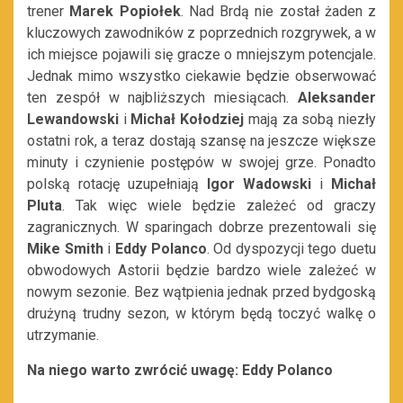
trener
Marek Popiołek
. Nad Brdą nie został żaden z
kluczowych zawodników z poprzednich rozgrywek, a w
ich miejsce pojawili się gracze o mniejszym potencjale.
Jednak mimo wszystko ciekawie będzie obserwować
ten zespół w najbliższych miesiącach.
Aleksander
Lewandowski
i
Michał Kołodziej
mają za sobą niezły
ostatni rok, a teraz dostają szansę na jeszcze większe
minuty i czynienie postępów w swojej grze. Ponadto
polską rotację uzupełniają
Igor Wadowski
i
Michał
Pluta
. Tak więc wiele będzie zależeć od graczy
zagranicznych. W sparingach dobrze prezentowali się
Mike Smith
i
Eddy Polanco
. Od dyspozycji tego duetu
obwodowych Astorii będzie bardzo wiele zależeć w
nowym sezonie. Bez wątpienia jednak przed bydgoską
drużyną trudny sezon, w którym będą toczyć walkę o
utrzymanie.
Na niego warto zwrócić uwagę: Eddy Polanco