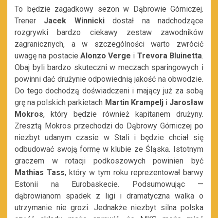
To będzie zagadkowy sezon w Dąbrowie Górniczej.
Trener
Jacek Winnicki
dostał na nadchodzące
rozgrywki bardzo ciekawy zestaw zawodników
zagranicznych, a w szczególności warto zwrócić
uwagę na postacie
Alonzo Verge
i
Trevora Bluinetta
.
Obaj byli bardzo skuteczni w meczach sparingowych i
powinni dać drużynie odpowiednią jakość na obwodzie.
Do tego dochodzą doświadczeni i mający już za sobą
grę na polskich parkietach
Martin Krampelj
i
Jarosław
Mokros
, który będzie również kapitanem drużyny.
Zresztą Mokros przechodzi do Dąbrowy Górniczej po
niezbyt udanym czasie w Stali i będzie chciał się
odbudować swoją formę w klubie ze Śląska. Istotnym
graczem w rotacji podkoszowych powinien być
Mathias Tass
, który w tym roku reprezentował barwy
Estonii na Eurobaskecie. Podsumowując —
dąbrowianom spadek z ligi i dramatyczna walka o
utrzymanie nie grozi. Jednakże niezbyt silna polska