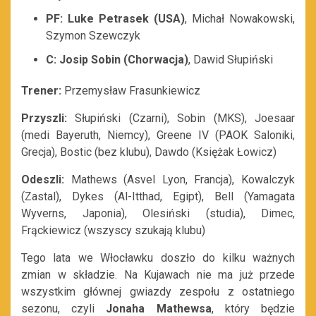
PF: Luke Petrasek (USA)
, Michał Nowakowski,
Szymon Szewczyk
C: Josip Sobin (Chorwacja)
, Dawid Słupiński
Trener:
Przemysław Frasunkiewicz
Przyszli:
Słupiński (Czarni), Sobin (MKS), Joesaar
(medi Bayeruth, Niemcy), Greene IV (PAOK Saloniki,
Grecja), Bostic (bez klubu), Dawdo (Księżak Łowicz)
Odeszli:
Mathews (Asvel Lyon, Francja), Kowalczyk
(Zastal), Dykes (Al-Itthad, Egipt), Bell (Yamagata
Wyverns, Japonia), Olesiński (studia), Dimec,
Frąckiewicz (wszyscy szukają klubu)
Tego lata we Włocławku doszło do kilku ważnych
zmian w składzie. Na Kujawach nie ma już przede
wszystkim głównej gwiazdy zespołu z ostatniego
sezonu, czyli
Jonaha Mathewsa
, który będzie