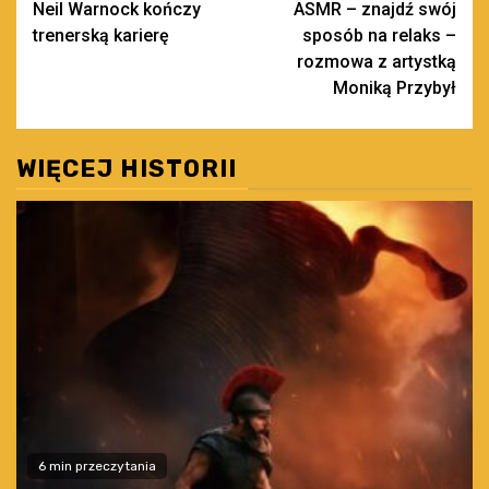
Neil Warnock kończy
ASMR – znajdź swój
wpisy
trenerską karierę
sposób na relaks –
rozmowa z artystką
Moniką Przybył
WIĘCEJ HISTORII
6 min przeczytania