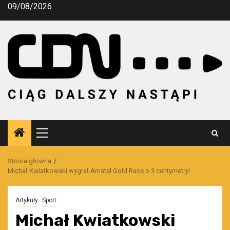
Przejdź
09/08/2026
do
treści
Menu
główne
Strona główna
Michał Kwiatkowski wygrał Amstel Gold Race o 3 centymetry!
Artykuły
Sport
Michał Kwiatkowski