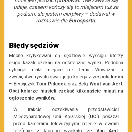
mnie jest jeździć i próbować. Nie zawsze się
udaje, czasem kończy się to miejscem tuż za
podium, ale jestem cierpliwy – dodawał
w
rozmowie dla
Eurosportu
.
Błędy sędziów
Mocno krytykowani są sędziowie wyścigu, którzy
długo kazali czekać na ostateczne wyniki. Podobna
sytuacja miała miejsce rok temu. Wówczas o
zwycięstwo rywalizowali: jego kolega z zespołu
Ineos
– Brytyjczyk
Tom Pidcock
oraz Belg
Wout van Aert
.
Obaj kolarze musieli czekać kilkanaście minut na
ogłoszenie wyników.
W trakcie oczekiwania przedstawiciel
Międzynarodowej Unii Kolarskiej (
UCI
) pokazał
przed kamerami telewizyjnymi zdjęcie w swoim
telefonie, z którego wynikało, że
Van Aert