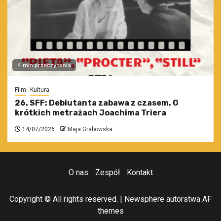
4 min przeczytania
Film
Kultura
26. SFF: Debiutanta zabawa z czasem. O
krótkich metrażach Joachima Triera
14/07/2026
Maja Grabowska
O nas
Zespół
Kontakt
Copyright © All rights reserved.
|
Newsphere
autorstwa AF
themes