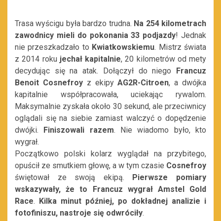
Trasa wyścigu była bardzo trudna.
Na 254 kilometrach
zawodnicy mieli do pokonania 33 podjazdy
! Jednak
nie przeszkadzało to
Kwiatkowskiemu
. Mistrz świata
z 2014 roku
jechał kapitalnie
, 20 kilometrów od mety
decydując się na atak. Dołączył do niego
Francuz
Benoit Cosnefroy
z ekipy
AG2R-Citroen
, a dwójka
kapitalnie współpracowała, uciekając rywalom.
Maksymalnie zyskała około 30 sekund, ale przeciwnicy
oglądali się na siebie zamiast walczyć o dopędzenie
dwójki.
Finiszowali razem
. Nie wiadomo było, kto
wygrał.
Początkowo polski kolarz wyglądał na przybitego,
opuścił ze smutkiem głowę, a w tym czasie
Cosnefroy
świętował ze swoją ekipą.
Pierwsze pomiary
wskazywały, że to Francuz wygrał Amstel Gold
Race
.
Kilka minut później, po dokładnej analizie i
fotofiniszu, nastroje się odwróciły
.