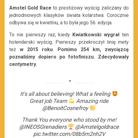
Amstel Gold Race
to prestiżowy wyścig zaliczany do
jednodniowych klasyków świata kolarstwa. Corocznie
odbywa się w kwietniu, a to była jego 56. edycja.
To nie pierwszy raz, kiedy
Kwiatkowski wygrał
ten
holenderski wyścig. Pierwszy przekroczył linię mety
też
w 2015 roku
.
Pomimo 254 km, zwycięzcę
poznaliśmy dopiero po fotofiniszu. Zdecydowały
centymetry.
It’s all about believing! What a feeling
Great job Team
Amazing ride
@BenoitCosnefroy
Thank You everyone who stood by me!
@INEOSGrenadiers
@Amstelgoldrace
pic.twitter.com/08b5m2nh2V