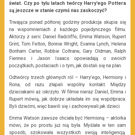
świat. Czy po tylu latach twórcy Harry’ego Pottera
są jeszcze w stanie czymś nas zaskoczyć?
Trwająca ponad półtorej godziny produkcja skupia się
na wspomnieniach z każdego pojedynczego filmu.
Aktorzy z serii: Daniel Radcliffe, Emma Watson, Rupert
Grint, Tom Felton, Bonnie Wright, Evanna Lynch, Helena
Bonham Carter, Robbie Coltrane, Gary Oldman, Ralph
Fiennes i Jason Isaacs opowiadają o swoich
początkach, postaciach i o tym, jak dostali się na plan.
Odtwórcy trzech głównych ról – Harry’ego, Hermiony i
Rona, od razu złapali wspólny kontakt. Między
dzieciakami aż iskrzyło. W filmie nieraz Daniel, Emma i
Rupert mówią, jak dobrze układała im się współpraca.
Byli dziećmi, więc bawili się i zachowywali jak dzieci.
Emma Watson zawsze chciała być Hermioną – aktorka
mówi, że po prostu już nią była. Myślała w ten sam
sposób, szokowała wszystkich swoją inteligencją.