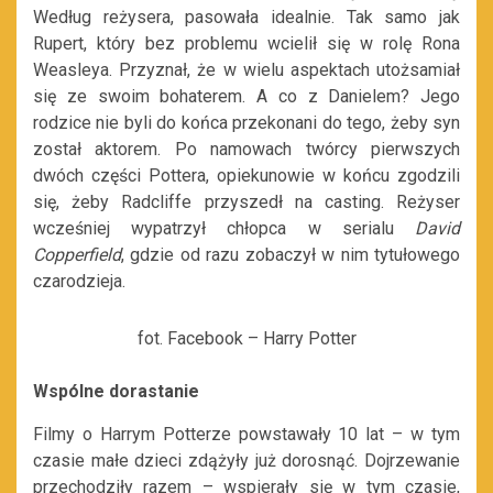
Według reżysera, pasowała idealnie. Tak samo jak
Rupert, który bez problemu wcielił się w rolę Rona
Weasleya. Przyznał, że w wielu aspektach utożsamiał
się ze swoim bohaterem. A co z Danielem? Jego
rodzice nie byli do końca przekonani do tego, żeby syn
został aktorem. Po namowach twórcy pierwszych
dwóch części Pottera, opiekunowie w końcu zgodzili
się, żeby Radcliffe przyszedł na casting. Reżyser
wcześniej wypatrzył chłopca w serialu
David
Copperfield
, gdzie od razu zobaczył w nim tytułowego
czarodzieja.
fot. Facebook – Harry Potter
Wspólne dorastanie
Filmy o Harrym Potterze powstawały 10 lat – w tym
czasie małe dzieci zdążyły już dorosnąć. Dojrzewanie
przechodziły razem – wspierały się w tym czasie,