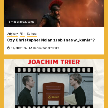
6 min przeczytania
Artykuły
Film
Kultura
Czy Christopher Nolan zrobił nas w „konia”?
01/08/2026
Hanna Wiczkowska