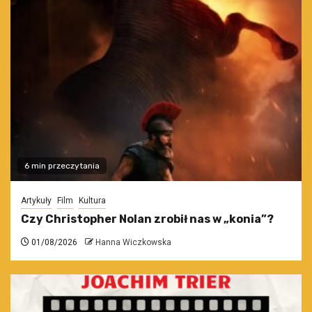
6 min przeczytania
Artykuły
Film
Kultura
Czy Christopher Nolan zrobił nas w „konia”?
01/08/2026
Hanna Wiczkowska