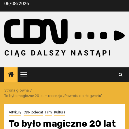
Przejdź
06/08/2026
do
treści
Menu
główne
Strona główna
To było magiczne 20 lat – recenzja „Powrotu do Hogwartu”
Artykuły
CDN poleca!
Film
Kultura
To było magiczne 20 lat