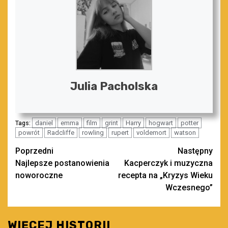
Julia Pacholska
daniel
emma
film
grint
Harry
hogwart
potter
Tags:
powrót
Radcliffe
rowling
rupert
voldemort
watson
Zobacz
Poprzedni
Następny
Najlepsze postanowienia
Kacperczyk i muzyczna
wpisy
noworoczne
recepta na „Kryzys Wieku
Wczesnego”
WIĘCEJ HISTORII