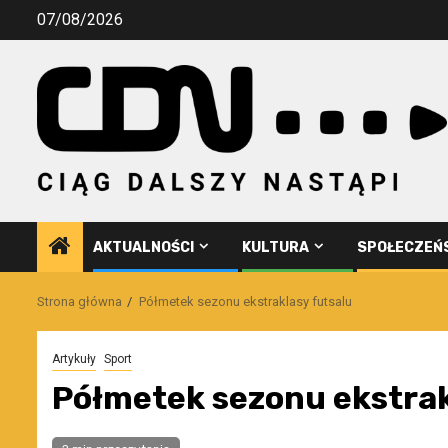
Przejdź
07/08/2026
do
treści
AKTUALNOŚCI
KULTURA
SPOŁECZEŃ
Strona główna
Półmetek sezonu ekstraklasy futsalu
Artykuły
Sport
Półmetek sezonu ekstrak