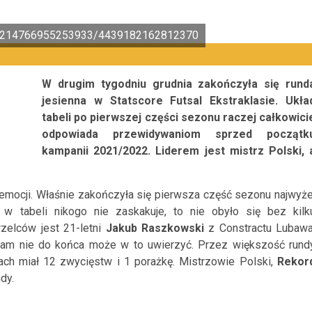
s/a.214766955253933/4439182162812370
W drugim tygodniu grudnia zakończyła się rund
jesienna w Statscore Futsal Ekstraklasie. Ukła
tabeli po pierwszej części sezonu raczej całkowici
odpowiada przewidywaniom sprzed początk
kampanii 2021/2022. Liderem jest mistrz Polski, 
 emocji. Właśnie zakończyła się pierwsza część sezonu najwyże
d w tabeli nikogo nie zaskakuje, to nie obyło się bez kilk
rzelców jest 21-letni
Jakub Raszkowski
z Constractu Lubawa
, sam nie do końca może w to uwierzyć. Przez większość rund
jkach miał 12 zwycięstw i 1 porażkę. Mistrzowie Polski,
Rekor
dy.