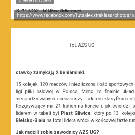
2 min przeczytania
17/12/2021
Miłosz Sieliwończyk
https://www.facebook.com/futsalekstraklasa/photo
fot. AZS UG
stawkę zamykają 2 beniaminki.
15 kolejek, 120 meczów i niezliczona ilość sportowych
ligi piłki halowej w Polsce. Mimo że finalnie ukła
niespodziewanych scenariuszy. Liderem klasyfikacji st
Rozgrywający ma 21 trafień na koncie i, jak twierdzi
liderem w tabeli był
Piast Gliwice
, który po 13. kole
Bielsko-Biała
na fotel lidera wrócił w końcowej fazie run
Jak radzili sobie zawodnicy AZS UG?