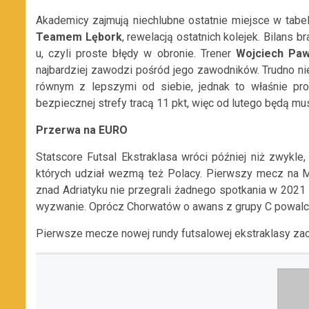
Akademicy zajmują niechlubne ostatnie miejsce w tabel
Teamem Lębork
, rewelacją ostatnich kolejek. Bilans
u, czyli proste błędy w obronie. Trener
Wojciech Paw
najbardziej zawodzi pośród jego zawodników. Trudno nie
równym z lepszymi od siebie, jednak to właśnie p
bezpiecznej strefy tracą 11 pkt, więc od lutego będą mu
Przerwa na EURO
Statscore Futsal Ekstraklasa wróci później niż zwyk
których udział wezmą też Polacy. Pierwszy mecz na ME
znad Adriatyku nie przegrali żadnego spotkania w 2021
wyzwanie. Oprócz Chorwatów o awans z grupy C powalcz
Pierwsze mecze nowej rundy futsalowej ekstraklasy za