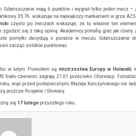
i. Gdańszczanie mają 6 punktów i wygrali tylko jeden mecz – 
 bramkowy 35:76
wskazuje na największy mankament w grze AZS
icki
często po meczach wskazuje, że to właśnie ten elemen
 zgodzić się z taką opinią. Akademicy potrafią grać jak równy 
roste pomyłki decydują o porażce w meczu. Gdańszczanie d
sieli zacząć solidnie punktować.
le, bo w lutym. Powodem są
mistrzostwa Europy w Holandii
, 
 biało-czerwoni zagrają 21.01 przeciwko Chorwacji. Futsaliśc
 roku, więc przed podopiecznymi Błażeja Korczyńskiego nie lad
ą jeszcze Rosjanie i Słowacy.
czną się
17 lutego
przyszłego roku.