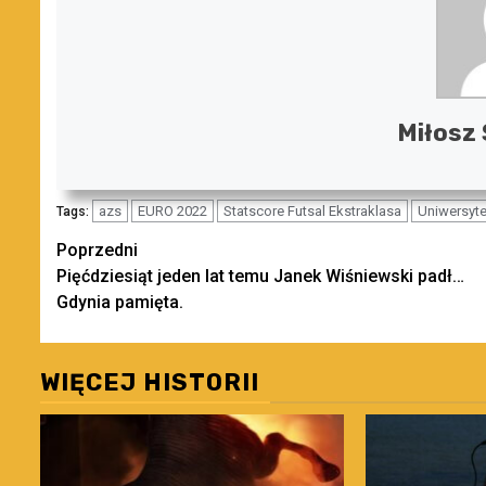
Miłosz 
azs
EURO 2022
Statscore Futsal Ekstraklasa
Uniwersyte
Tags:
Zobacz
Poprzedni
Pięćdziesiąt jeden lat temu Janek Wiśniewski padł…
wpisy
Gdynia pamięta.
WIĘCEJ HISTORII