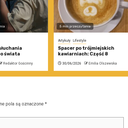
nia
5 min przeczytania
Artykuły
Lifestyle
słuchania
Spacer po trójmiejskich
o świata
kawiarniach: Część 8
Redaktor Gościnny
30/06/2026
Emilia Olszewska
e pola są oznaczone
*