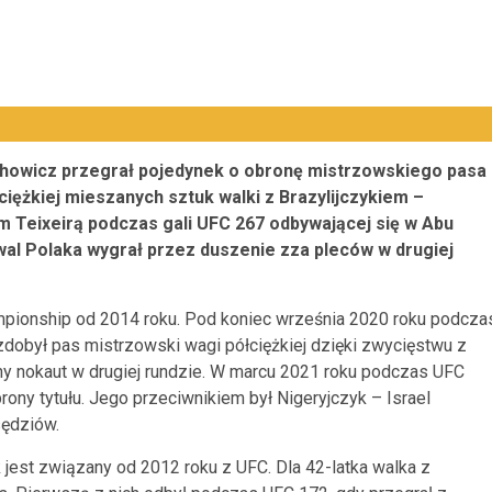
chowicz przegrał pojedynek o obronę mistrzowskiego pasa
ciężkiej mieszanych sztuk walki z Brazylijczykiem –
 Teixeirą podczas gali UFC 267 odbywającej się w Abu
wal Polaka wygrał przez duszenie zza pleców w drugiej
mpionship od 2014 roku. Pod koniec września 2020 roku podcza
 zdobył pas mistrzowski wagi półciężkiej dzięki zwycięstwu z
 nokaut w drugiej rundzie. W marcu 2021 roku podczas UFC
ony tytułu. Jego przeciwnikiem był Nigeryjczyk – Israel
sędziów.
k jest związany od 2012 roku z UFC. Dla 42-latka walka z