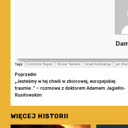
Dam
Dominick Reyes
Glover Teixeira
Israel Adesanya
jan bła
Tags:
Zobacz
Poprzedni
„Jesteśmy w tej chwili w zbiorowej, europejskiej
wpisy
traumie…” – rozmowa z doktorem Adamem Jagiełło-
Rusiłowskim
WIĘCEJ HISTORII