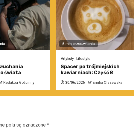
nia
5 min przeczytania
Artykuły
Lifestyle
słuchania
Spacer po trójmiejskich
o świata
kawiarniach: Część 8
Redaktor Gościnny
30/06/2026
Emilia Olszewska
e pola są oznaczone
*