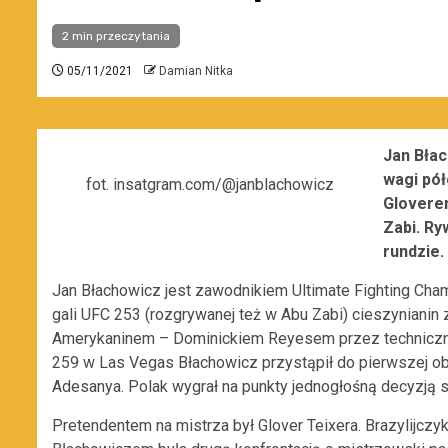
2 min przeczytania
05/11/2021
Damian Nitka
Jan Bła
wagi pół
fot. insatgram.com/@janblachowicz
Gloverem
Zabi. Ry
rundzie.
Jan Błachowicz jest zawodnikiem Ultimate Fighting Cha
gali UFC 253 (rozgrywanej też w Abu Zabi) cieszynianin
Amerykaninem – Dominickiem Reyesem przez techniczny
259 w Las Vegas Błachowicz przystąpił do pierwszej obr
Adesanya. Polak wygrał na punkty jednogłośną decyzją 
Pretendentem na mistrza był Glover Teixera. Brazylijczy