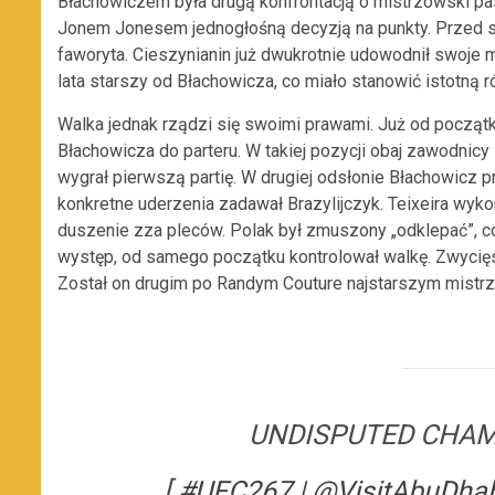
Błachowiczem była drugą konfrontacją o mistrzowski pa
Jonem Jonesem jednogłośną decyzją na punkty. Przed s
faworyta. Cieszynianin już dwukrotnie udowodnił swoje m
lata starszy od Błachowicza, co miało stanowić istotną r
Walka jednak rządzi się swoimi prawami. Już od początku
Błachowicza do parteru. W takiej pozycji obaj zawodnicy 
wygrał pierwszą partię. W drugiej odsłonie Błachowicz 
konkretne uderzenia zadawał Brazylijczyk. Teixeira wykor
duszenie zza pleców. Polak był zmuszony „odklepać”, co
występ, od samego początku kontrolował walkę. Zwycięst
Został on drugim po Randym Couture najstarszym mistr
UNDISPUTED CHAMP
[
#UFC267
|
@VisitAbuDha