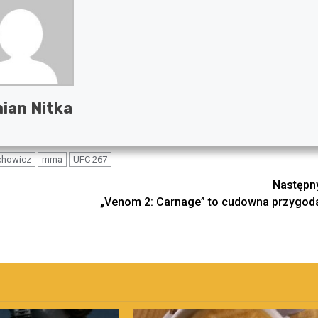
ian Nitka
chowicz
mma
UFC 267
Następn
„Venom 2: Carnage” to cudowna przygod