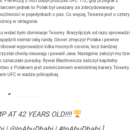
s. Pierwszą z nich odbył podczas UFC 172, gdy przegrał z
tarciem jednak to Polak był uważany za zdecydowanego
ożliwości w pojedynkach o pas. Co więcej, Teixeira jest o cztery
óżnicę w oktagonie.
 widać było dominacje Teixeiry. Brazylijczyk od razu sprowadzi
spędzili niemal całą rundę. Glover zmęczył Polaka i pewnie
próbował wyprowadzić kilka mocnych ciosów, lecz bardziej
zystał chwilę nieuwagi i powalił Jana. Następnie założył mu tzw
 oznaczało porażkę. Rywal Błachowicza zaliczył kapitalny
wo z Polakiem jest zwieńczeniem wieloletniej kariery Teixeiry.
zem UFC w wadze półciężkiej.
 AT 42 YEARS OLD!!!!
bi
|
@InAbuDhabi
|
#InAbuDhabi
]