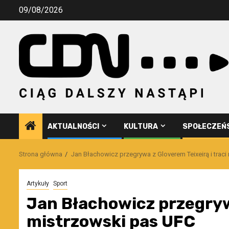
Przejdź
09/08/2026
do
treści
AKTUALNOŚCI
KULTURA
SPOŁECZEŃ
Strona główna
Jan Błachowicz przegrywa z Gloverem Teixeirą i trac
Artykuły
Sport
Jan Błachowicz przegrywa
mistrzowski pas UFC