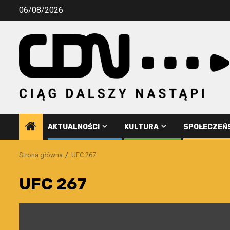
Przejdź
06/08/2026
do
treści
AKTUALNOŚCI
KULTURA
SPOŁECZEŃ
Strona główna
UFC 267
UFC 267