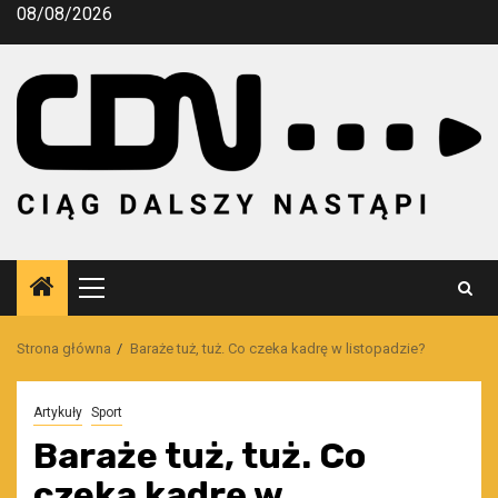
Przejdź
08/08/2026
do
treści
Menu
główne
Strona główna
Baraże tuż, tuż. Co czeka kadrę w listopadzie?
Artykuły
Sport
Baraże tuż, tuż. Co
czeka kadrę w