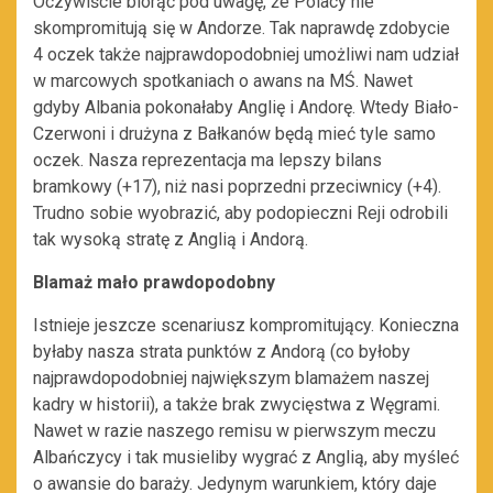
Oczywiście biorąc pod uwagę, że Polacy nie
skompromitują się w Andorze. Tak naprawdę zdobycie
4 oczek także najprawdopodobniej umożliwi nam udział
w marcowych spotkaniach o awans na MŚ. Nawet
gdyby Albania pokonałaby Anglię i Andorę. Wtedy Biało-
Czerwoni i drużyna z Bałkanów będą mieć tyle samo
oczek. Nasza reprezentacja ma lepszy bilans
bramkowy (+17), niż nasi poprzedni przeciwnicy (+4).
Trudno sobie wyobrazić, aby podopieczni Reji odrobili
tak wysoką stratę z Anglią i Andorą.
Blamaż mało prawdopodobny
Istnieje jeszcze scenariusz kompromitujący. Konieczna
byłaby nasza strata punktów z Andorą (co byłoby
najprawdopodobniej największym blamażem naszej
kadry w historii), a także brak zwycięstwa z Węgrami.
Nawet w razie naszego remisu w pierwszym meczu
Albańczycy i tak musieliby wygrać z Anglią, aby myśleć
o awansie do baraży. Jedynym warunkiem, który daje