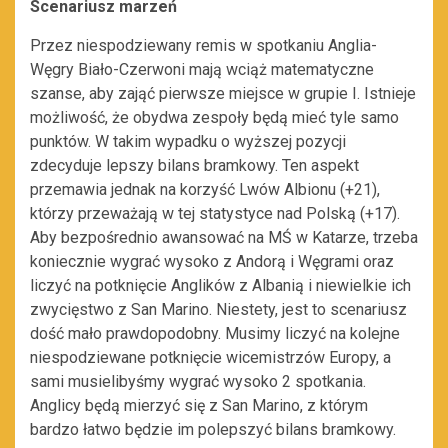
Scenariusz marzeń
Przez niespodziewany remis w spotkaniu Anglia-
Węgry Biało-Czerwoni mają wciąż matematyczne
szanse, aby zająć pierwsze miejsce w grupie I. Istnieje
możliwość, że obydwa zespoły będą mieć tyle samo
punktów. W takim wypadku o wyższej pozycji
zdecyduje lepszy bilans bramkowy. Ten aspekt
przemawia jednak na korzyść Lwów Albionu (+21),
którzy przeważają w tej statystyce nad Polską (+17).
Aby bezpośrednio awansować na MŚ w Katarze, trzeba
koniecznie wygrać wysoko z Andorą i Węgrami oraz
liczyć na potknięcie Anglików z Albanią i niewielkie ich
zwycięstwo z San Marino. Niestety, jest to scenariusz
dość mało prawdopodobny. Musimy liczyć na kolejne
niespodziewane potknięcie wicemistrzów Europy, a
sami musielibyśmy wygrać wysoko 2 spotkania.
Anglicy będą mierzyć się z San Marino, z którym
bardzo łatwo będzie im polepszyć bilans bramkowy.