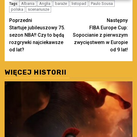
Albania
Anglia
baraże
listopad
Paulo Sousa
Tags:
polska
scenariusze
Zobacz
Poprzedni
Następny
Startuje jubileuszowy 75.
FIBA Europe Cup:
wpisy
sezon NBA!! Czy to będą
Sopocianie z pierwszym
rozgrywki najciekawsze
zwycięstwem w Europie
od lat?
od 9 lat!
WIĘCEJ HISTORII