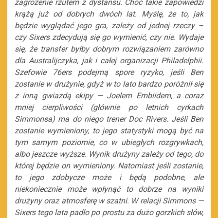
zagrożenie rzutem z dystansu. Choć takie zapowiedzi
krążą już od dobrych dwóch lat. Myślę, że to, jak
będzie wyglądać jego gra, zależy od jednej rzeczy –
czy Sixers zdecydują się go wymienić, czy nie. Wydaje
się, że transfer byłby dobrym rozwiązaniem zarówno
dla Australijczyka, jak i całej organizacji Philadelphii.
Szefowie 76ers podejmą spore ryzyko, jeśli Ben
zostanie w drużynie, gdyż w to lato bardzo poróżnił się
z inną gwiazdą ekipy
—
Joelem Embiidem, a coraz
mniej cierpliwości (głównie po letnich cyrkach
Simmonsa) ma do niego trener Doc Rivers. Jeśli Ben
zostanie wymieniony, to jego statystyki mogą być na
tym samym poziomie, co w ubiegłych rozgrywkach,
albo jeszcze wyższe. Wynik drużyny zależy od tego, do
której będzie on wymieniony. Natomiast jeśli zostanie,
to jego zdobycze może i będą podobne, ale
niekoniecznie może wpłynąć to dobrze na wyniki
drużyny oraz atmosferę w szatni. W relacji Simmons
—
Sixers tego lata padło po prostu za dużo gorzkich słów,