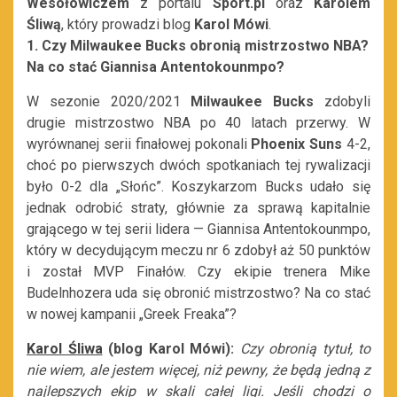
Wesołowiczem
z portalu
Sport.pl
oraz
Karolem
Śliwą
, który prowadzi blog
Karol Mówi
.
1. Czy Milwaukee Bucks obronią mistrzostwo NBA?
Na co stać Giannisa Antentokounmpo?
W sezonie 2020/2021
Milwaukee Bucks
zdobyli
drugie mistrzostwo NBA po 40 latach przerwy. W
wyrównanej serii finałowej pokonali
Phoenix Suns
4-2,
choć po pierwszych dwóch spotkaniach tej rywalizacji
było 0-2 dla „Słońc”. Koszykarzom Bucks udało się
jednak odrobić straty, głównie za sprawą kapitalnie
grającego w tej serii lidera — Giannisa Antentokounmpo,
który w decydującym meczu nr 6 zdobył aż 50 punktów
i został MVP Finałów. Czy ekipie trenera Mike
Budelnhozera uda się obronić mistrzostwo? Na co stać
w nowej kampanii „Greek Freaka”?
Karol Śliwa
(blog Karol Mówi):
Czy obronią tytuł, to
nie wiem, ale jestem więcej, niż pewny, że będą jedną z
najlepszych ekip w skali całej ligi. Jeśli chodzi o