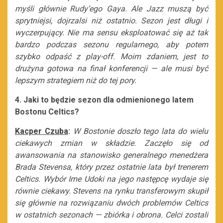
myśli głównie Rudy’ego Gaya. Ale Jazz muszą być
sprytniejsi, dojrzalsi niż ostatnio. Sezon jest długi i
wyczerpujący. Nie ma sensu eksploatować się aż tak
bardzo podczas sezonu regularnego, aby potem
szybko odpaść z play-off. Moim zdaniem, jest to
drużyna gotowa na finał konferencji — ale musi być
lepszym strategiem niż do tej pory.
4. Jaki to będzie sezon dla odmienionego latem
Bostonu Celtics?
Kacper Czuba
:
W Bostonie doszło tego lata do wielu
ciekawych zmian w składzie. Zaczęło się od
awansowania na stanowisko generalnego menedżera
Brada Stevensa, który przez ostatnie lata był trenerem
Celtics. Wybór Ime Udoki na jego następcę wydaje się
równie ciekawy. Stevens na rynku transferowym skupił
się głównie na rozwiązaniu dwóch problemów Celtics
w ostatnich sezonach
—
zbiórka i obrona. Celci zostali