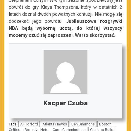
Stephenem Currym. A w tym sezonie spodziewany jest
powrót do gry Klaya Thompsona, który w ostatnich 2
latach doznał dwóch poważnych kontuzji. Nie mogę się
doczekać jego powrotu.
Jubileuszowe rozgrywki
NBA będą wyborną ucztą, do której wszyscy
możemy czuć się zaproszeni. Warto skorzystać.
Kacper Czuba
Al Horford
Atlanta Hawks
Ben Simmons
Boston
Tags:
Celtics
Brooklyn Nets
Cade Cummingham
Chicago Bulls