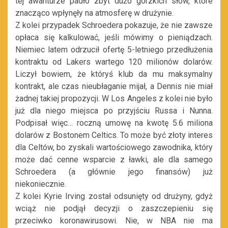
tej awanturze padło zbyt dużo gorzkich słów, które
znacząco wpłynęły na atmosferę w drużynie.
Z kolei przypadek Schroedera pokazuje, że nie zawsze
opłaca się kalkulować, jeśli mówimy o pieniądzach.
Niemiec latem odrzucił ofertę 5-letniego przedłużenia
kontraktu od Lakers wartego 120 milionów dolarów.
Liczył bowiem, że któryś klub da mu maksymalny
kontrakt, ale czas nieubłaganie mijał, a Dennis nie miał
żadnej takiej propozycji. W Los Angeles z kolei nie było
już dla niego miejsca po przyjściu Russa i Nunna.
Podpisał więc… roczną umowę na kwotę 5.6 miliona
dolarów z Bostonem Celtics. To może być złoty interes
dla Celtów, bo zyskali wartościowego zawodnika, który
może dać cenne wsparcie z ławki, ale dla samego
Schroedera (a głównie jego finansów) już
niekoniecznie.
Z kolei Kyrie Irving został odsunięty od drużyny, gdyż
wciąż nie podjął decyzji o zaszczepieniu się
przeciwko koronawirusowi. Nie, w NBA nie ma