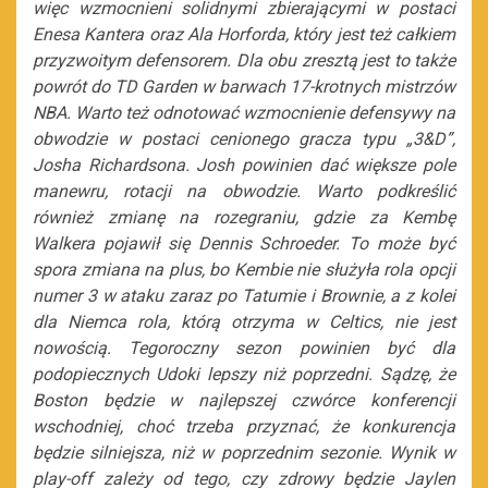
więc wzmocnieni solidnymi zbierającymi w postaci
Enesa Kantera oraz Ala Horforda, który jest też całkiem
przyzwoitym defensorem. Dla obu zresztą jest to także
powrót do TD Garden w barwach 17-krotnych mistrzów
NBA. Warto też odnotować wzmocnienie defensywy na
obwodzie w postaci cenionego gracza typu „3&D”,
Josha Richardsona. Josh powinien dać większe pole
manewru, rotacji na obwodzie. Warto podkreślić
również zmianę na rozegraniu, gdzie za Kembę
Walkera pojawił się Dennis Schroeder. To może być
spora zmiana na plus, bo Kembie nie służyła rola opcji
numer 3 w ataku zaraz po Tatumie i Brownie, a z kolei
dla Niemca rola, którą otrzyma w Celtics, nie jest
nowością. Tegoroczny sezon powinien być dla
podopiecznych Udoki lepszy niż poprzedni. Sądzę, że
Boston będzie w najlepszej czwórce konferencji
wschodniej, choć trzeba przyznać, że konkurencja
będzie silniejsza, niż w poprzednim sezonie. Wynik w
play-off zależy od tego, czy zdrowy będzie Jaylen