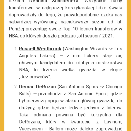
bezcen
Dennisa Schroedera
. Wszystkie ruchy
transferowe w najlepszej koszykarskiej lidze świata
doprowadziły do tego, że prawdopodobnie czeka nas
najbardziej wyrównany, najciekawszy sezon od lat.
Poniżej prezentuję swoje Top 10 letnich transferów w
NBA, do których doszło podczas „offseason” 2021:
Russell Westbrook
(Washington Wizards -> Los
Angeles Lakers)
—
z nim Lakers staje się
głównym kandydatem do zdobycia mistrzostwa
NBA, to trzecia wielka gwiazda w ekipie
„Jeziorowców”.
Demar DeRozan
(San Antonio Spurs -> Chicago
Bulls)
—
przechodzi z San Antonio Spurs, gdzie
był pierwszą opcją w ataku i główną gwiazdą, do
drużyny, gdzie będzie ledwie jednym z liderów.
Taka odmiana powinna być korzystna dla
DeRozana, który w kwartecie z Lavinem,
Vuceviciem i Ballem może daleko zaprowadzić