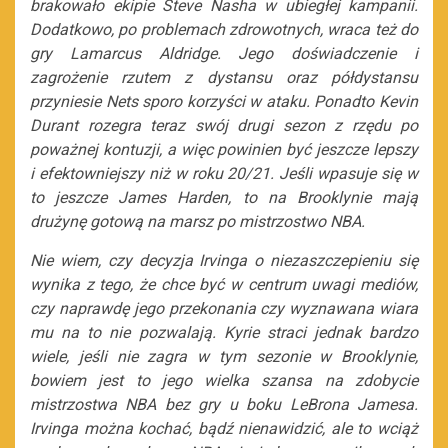
brakowało ekipie Steve Nasha w ubiegłej kampanii.
Dodatkowo, po problemach zdrowotnych, wraca też do
gry Lamarcus Aldridge. Jego doświadczenie i
zagrożenie rzutem z dystansu oraz półdystansu
przyniesie Nets sporo korzyści w ataku. Ponadto Kevin
Durant rozegra teraz swój drugi sezon z rzędu po
poważnej kontuzji, a więc powinien być jeszcze lepszy
i efektowniejszy niż w roku 20/21. Jeśli wpasuje się
w
to jeszcze
James Harden, to na Brooklynie mają
drużynę gotową na marsz po mistrzostwo NBA.
Nie wiem, czy decyzja Irvinga o niezaszczepieniu się
wynika z tego, że chce być w centrum uwagi mediów,
czy naprawdę jego przekonania czy wyznawana wiara
mu na to nie pozwalają. Kyrie straci jednak bardzo
wiele, jeśli nie zagra w tym sezonie w Brooklynie,
bowiem jest to jego wielka szansa na zdobycie
mistrzostwa NBA bez gry u boku LeBrona Jamesa.
Irvinga można kochać, bądź nienawidzić, ale to wciąż