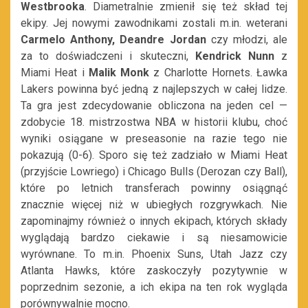
Westbrooka
. Diametralnie zmienił się też skład tej
ekipy. Jej nowymi zawodnikami zostali m.in. weterani
Carmelo Anthony,
Deandre Jordan
czy młodzi, ale
za to doświadczeni i skuteczni,
Kendrick Nunn
z
Miami Heat i
Malik Monk
z Charlotte Hornets. Ławka
Lakers powinna być jedną z najlepszych w całej lidze.
Ta gra jest zdecydowanie obliczona na jeden cel —
zdobycie 18. mistrzostwa NBA w historii klubu, choć
wyniki osiągane w preseasonie na razie tego nie
pokazują (0-6). Sporo się też zadziało w Miami Heat
(przyjście Lowriego) i Chicago Bulls (Derozan czy Ball),
które po letnich transferach powinny osiągnąć
znacznie więcej niż w ubiegłych rozgrywkach. Nie
zapominajmy również o innych ekipach, których składy
wyglądają bardzo ciekawie i są niesamowicie
wyrównane. To m.in. Phoenix Suns, Utah Jazz czy
Atlanta Hawks, które zaskoczyły pozytywnie w
poprzednim sezonie, a ich ekipa na ten rok wygląda
porównywalnie mocno.