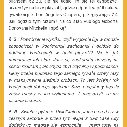
bilansem 52-20, ale nie udało im się tej dyspozycji
przełożyć na fazę play-off, gdzie odpadli w półfinale w
rywalizacji z Los Angeles Clippers, przegrywając 2:4.
Jak będzie tym razem? Na co stać Rudiego Goberta,
Donovana Mitchella i spółkę?
K. Ś.:
Powtórzenie wyniku, czyli wygranie ligi w rundzie
zasadniczej w konferencji zachodniej i dojście do
półfinału konferencji w fazie play-off? Na to jak
najbardziej
ich
stać. Jazz są znakomitą drużyną na
sezon regularny, ale chyba zbyt czytelną w postseason,
kiedy trzeba pokonać tego samego rywala cztery razy
w maksymalnie siedmiu próbach. To jest kolejny rok
kontynuacji dobrego systemu. Sezon regularny będzie
znów mocny w ich wykonaniu. A play-offy? To już
osobna historia.
P. W.:
Świetne pytanie. Uwielbiałem patrzeć na Jazz w
zeszłym sezonie, a przed tym ekipa z Salt Lake City
dodatkowo mądrze się wzmocniła — mam tutaj na