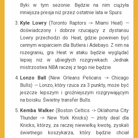
Byki w tym sezonie. Będzie na nim ciążyła
mniejsza presja niż przez ostatnie lata w Spurs.
Kyle Lowry
(Toronto Raptors -> Miami Heat)
—
doświadczony i dobrze rzucający z dystansu
Lowry przechodzi do Heat, gdzie powinien być
cennym wsparciem dla Butlera i Adebayo. Z nim na
rozegraniu, gra Heat w ataku będzie wyglądać
lepiej niż w ubiegłych rozgrywkach. Jednak
mistrzostwa NBA raczej z tego nie będzie.
Lonzo Ball
(New Orleans Pelicans -> Chicago
Bulls)
—
Lonzo, który rzuca za 3 punkty, może być
jeszcze lepszym i groźniejszym rozgrywającym
na boisku. Świetny transfer Bulls.
Kemba Walker
(Boston Celtics -> Oklahoma City
Thunder -> New York Knicks)
—
złoty deal dla
Knicks, którzy, za raczej niewielką kwotę, zyskali
świetnego koszykarza, który będzie chciał