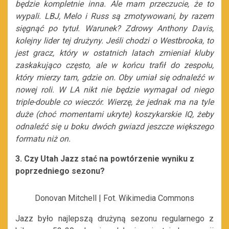
będzie kompletnie inna. Ale mam przeczucie, że to
wypali. LBJ, Melo i Russ są zmotywowani, by razem
sięgnąć po tytuł. Warunek? Zdrowy Anthony Davis,
kolejny lider tej drużyny. Jeśli chodzi o Westbrooka, to
jest gracz, który w ostatnich latach zmieniał kluby
zaskakująco często, ale w końcu trafił do zespołu,
który mierzy tam, gdzie on. Oby umiał się odnaleźć w
nowej roli. W LA nikt nie będzie wymagał od niego
triple-double co wieczór. Wierzę, że jednak ma na tyle
duże (choć momentami ukryte) koszykarskie IQ, żeby
odnaleźć się u boku dwóch gwiazd jeszcze większego
formatu niż on.
3. Czy Utah Jazz stać na powtórzenie wyniku z
poprzedniego sezonu?
Donovan Mitchell | Fot. Wikimedia Commons
Jazz było najlepszą drużyną sezonu regularnego z