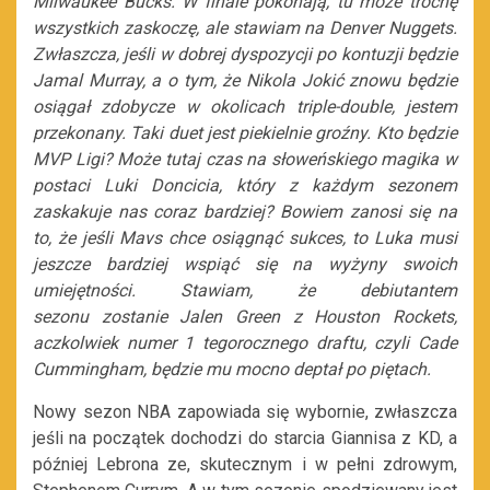
Milwaukee Bucks. W finale pokonają, tu może trochę
wszystkich zaskoczę, ale stawiam na Denver Nuggets.
Zwłaszcza, jeśli w dobrej dyspozycji po kontuzji będzie
Jamal Murray, a o tym, że Nikola Jokić znowu będzie
osiągał zdobycze w okolicach triple-double, jestem
przekonany. Taki duet jest piekielnie groźny. Kto będzie
MVP Ligi? Może tutaj czas na słoweńskiego magika w
postaci Luki Doncicia, który z każdym sezonem
zaskakuje nas coraz bardziej? Bowiem zanosi się na
to, że jeśli Mavs chce osiągnąć sukces, to Luka musi
jeszcze bardziej wspiąć się na wyżyny swoich
umiejętności. Stawiam, że d
ebiutantem
sezonu
zostanie Jalen Green z Houston Rockets,
aczkolwiek numer 1 tegorocznego draftu, czyli Cade
Cummingham, będzie mu mocno deptał po piętach.
Nowy sezon NBA zapowiada się wybornie, zwłaszcza
jeśli na początek dochodzi do starcia Giannisa z KD, a
później Lebrona ze, skutecznym i w pełni zdrowym,