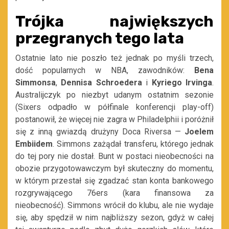
Trójka największych
przegranych tego lata
Ostatnie lato nie poszło też jednak po myśli trzech,
dość popularnych w NBA, zawodników:
Bena
Simmonsa
,
Dennisa Schroedera
i
Kyriego Irvinga
.
Australijczyk po niezbyt udanym ostatnim sezonie
(Sixers odpadło w półfinale konferencji play-off)
postanowił, że więcej nie zagra w Philadelphii i poróżnił
się z inną gwiazdą drużyny Doca Riversa —
Joelem
Embiidem
. Simmons zażądał transferu, którego jednak
do tej pory nie dostał. Bunt w postaci nieobecności na
obozie przygotowawczym był skuteczny do momentu,
w którym przestał się zgadzać stan konta bankowego
rozgrywającego 76ers (kara finansowa za
nieobecność). Simmons wrócił do klubu, ale nie wydaje
się, aby spędził w nim najbliższy sezon, gdyż w całej