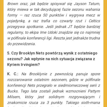
Brown oraz, jak będzie spisywał się Jayson Tatum,
który miewa w tak decydującej fazie sezonu wahania
formy
—
raz rzuca 50 punktów i wygrywa mecz w
pojedynkę, a raz trafia co czwarty rzut i Celtics
przegrywa spotkanie. Jeśli jednak JT będzie bardziej
regularny, to ekipa Ime Udoki znajdzie się co najmniej
w półfinale konferencji ligi. Reszta jest jednakże trudna
do przewidzenia.
5. Czy Brooklyn Nets powtórzą wynik z ostatniego
sezonu? Jak wpłynie na nich sytuacja związana z
Kyriem Irvingiem?
K. C.:
Na Brooklynie z pewnością panuje spore
rozczarowanie ostatnim sezonem, gdzie w półfinale
konferencji Nets przegrało w siedmiomeczowej serii z
Bucks. Tego lata zostali jednak wzmocnieni Pattym
Milsem, który jest solidnym rozgrywającym i
znakomicie rzuca za 3 punkty. Takiego sixth-mana