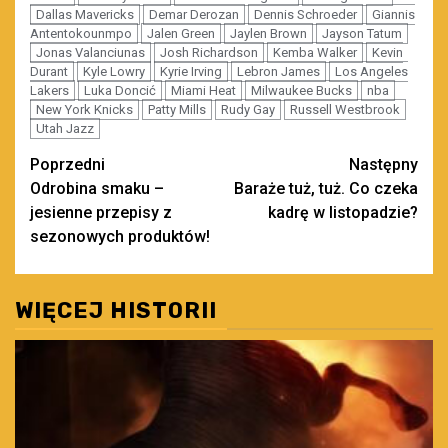
Dallas Mavericks
Demar Derozan
Dennis Schroeder
Giannis
Antentokounmpo
Jalen Green
Jaylen Brown
Jayson Tatum
Jonas Valanciunas
Josh Richardson
Kemba Walker
Kevin
Durant
Kyle Lowry
Kyrie Irving
Lebron James
Los Angeles
Lakers
Luka Doncić
Miami Heat
Milwaukee Bucks
nba
New York Knicks
Patty Mills
Rudy Gay
Russell Westbrook
Utah Jazz
Zobacz
Poprzedni
Następny
Odrobina smaku –
Baraże tuż, tuż. Co czeka
wpisy
jesienne przepisy z
kadrę w listopadzie?
sezonowych produktów!
WIĘCEJ HISTORII