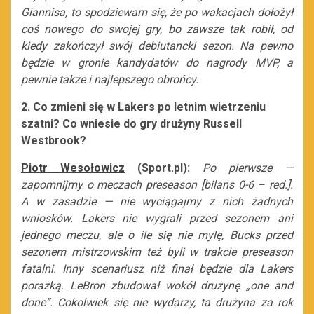
Giannisa, to spodziewam się, że po wakacjach dołożył
coś nowego do swojej gry, bo zawsze tak robił, od
kiedy zakończył swój debiutancki sezon. Na pewno
będzie w gronie kandydatów do nagrody MVP, a
pewnie także i najlepszego obrońcy.
2. Co zmieni się w Lakers po letnim wietrzeniu
szatni? Co wniesie do gry drużyny Russell
Westbrook?
Piotr Wesołowicz
(Sport.pl):
P
o pierwsze —
zapomnijmy o meczach preseason [bilans 0-6 – red.].
A w zasadzie — nie wyciągajmy z nich żadnych
wniosków. Lakers nie wygrali przed sezonem ani
jednego meczu, ale o ile się nie mylę, Bucks przed
sezonem mistrzowskim też byli w trakcie preseason
fatalni. Inny scenariusz niż finał będzie dla Lakers
porażką. LeBron zbudował wokół drużynę „one and
done”. Cokolwiek się nie wydarzy, ta drużyna za rok