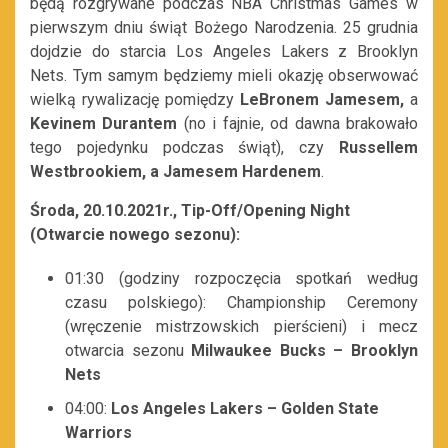
będą rozgrywane podczas NBA Christmas Games w
pierwszym dniu świąt Bożego Narodzenia. 25 grudnia
dojdzie do starcia Los Angeles Lakers z Brooklyn
Nets. Tym samym będziemy mieli okazję obserwować
wielką rywalizację pomiędzy
LeBronem Jamesem,
a
Kevinem Durantem
(no i fajnie, od dawna brakowało
tego pojedynku podczas świąt), czy
Russellem
Westbrookiem, a
Jamesem Hardenem
.
Środa, 20.10.2021r., Tip-Off/Opening Night
(Otwarcie nowego sezonu):
01:30 (godziny rozpoczęcia spotkań według
czasu polskiego): Championship Ceremony
(wręczenie mistrzowskich pierścieni) i mecz
otwarcia sezonu
Milwaukee Bucks
–
Brooklyn
Nets
04:00:
Los Angeles Lakers – Golden State
Warriors