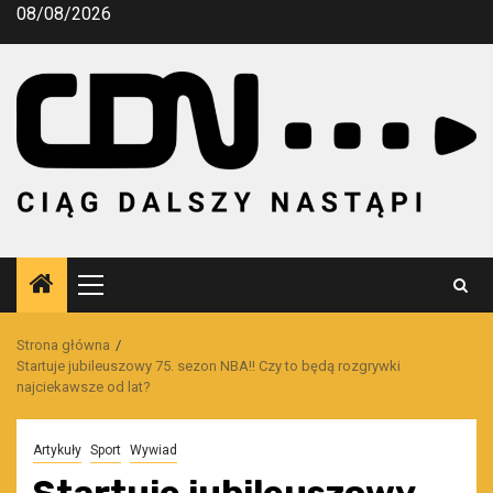
Przejdź
08/08/2026
do
treści
Menu
główne
Strona główna
Startuje jubileuszowy 75. sezon NBA!! Czy to będą rozgrywki
najciekawsze od lat?
Artykuły
Sport
Wywiad