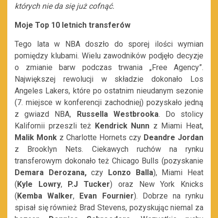
których nie da się już cofnąć.
Moje Top 10 letnich transferów
Tego lata w NBA doszło do sporej ilości wymian
pomiędzy klubami. Wielu zawodników podjęło decyzje
o zmianie barw podczas trwania „Free Agency”.
Największej rewolucji w składzie dokonało Los
Angeles Lakers, które po ostatnim nieudanym sezonie
(7. miejsce w konferencji zachodniej) pozyskało jedną
z gwiazd NBA,
Russella Westbrooka
. Do stolicy
Kalifornii przeszli też
Kendrick Nunn
z Miami Heat,
Malik Monk
z Charlotte Hornets czy
Deandre Jordan
z Brooklyn Nets. Ciekawych ruchów na rynku
transferowym dokonało też Chicago Bulls (pozyskanie
Demara Derozana,
czy
Lonzo Balla
), Miami Heat
(
Kyle Lowry
,
P.J Tucker
) oraz New York Knicks
(
Kemba Walker
,
Evan Fournier
). Dobrze na rynku
spisał się również Brad Stevens, pozyskując niemal za