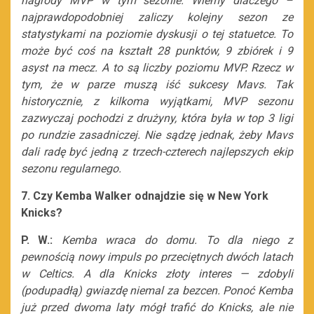
nagrody MVP w tym sezonie. Wiemy dlaczego –
najprawdopodobniej zaliczy kolejny sezon ze
statystykami na poziomie dyskusji o tej statuetce. To
może być coś na kształt 28 punktów, 9 zbiórek i 9
asyst na mecz. A to są liczby poziomu MVP. Rzecz w
tym, że w parze muszą iść sukcesy Mavs. Tak
historycznie, z kilkoma wyjątkami, MVP sezonu
zazwyczaj pochodzi z drużyny, która była w top 3 ligi
po rundzie zasadniczej. Nie sądzę jednak, żeby Mavs
dali radę być jedną z trzech-czterech najlepszych ekip
sezonu regularnego.
7. Czy Kemba Walker odnajdzie się w New York
Knicks?
P. W.:
Kemba wraca do domu. To dla niego z
pewnością nowy impuls po przeciętnych dwóch latach
w Celtics. A dla Knicks złoty interes — zdobyli
(podupadłą) gwiazdę niemal za bezcen. Ponoć Kemba
już przed dwoma laty mógł trafić do Knicks, ale nie