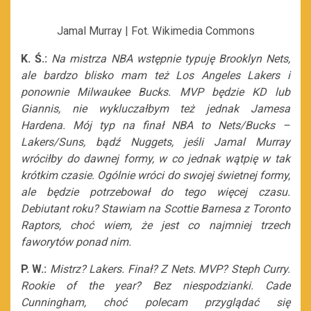
Jamal Murray | Fot. Wikimedia Commons
K. Ś.:
Na mistrza NBA wstępnie typuję Brooklyn Nets,
ale bardzo blisko mam też Los Angeles Lakers i
ponownie Milwaukee Bucks. MVP będzie KD lub
Giannis, nie wykluczałbym też jednak Jamesa
Hardena. Mój typ na finał NBA to Nets/Bucks –
Lakers/Suns, bądź Nuggets, jeśli Jamal Murray
wróciłby do dawnej formy, w co jednak wątpię w tak
krótkim czasie. Ogólnie wróci do swojej świetnej formy,
ale będzie potrzebował do tego więcej czasu.
Debiutant roku? Stawiam na Scottie Barnesa z Toronto
Raptors, choć wiem, że jest co najmniej trzech
faworytów ponad nim.
P. W.:
Mistrz? Lakers. Finał? Z Nets. MVP? Steph Curry.
Rookie of the year? Bez niespodzianki. Cade
Cunningham, choć polecam przyglądać się