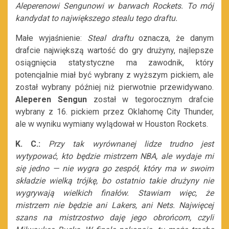
Aleperenowi Sengunowi w barwach Rockets. To mój
kandydat to największego stealu tego draftu.
Małe wyjaśnienie:
Steal draftu
oznacza, że danym
drafcie największą wartość do gry drużyny, najlepsze
osiągnięcia statystyczne ma zawodnik, który
potencjalnie miał być wybrany z wyższym pickiem, ale
został wybrany później niż pierwotnie przewidywano.
Aleperen Sengun
został w tegorocznym drafcie
wybrany z 16. pickiem przez Oklahomę City Thunder,
ale w wyniku wymiany wylądował w Houston Rockets.
K. C.:
Przy tak wyrównanej lidze trudno jest
wytypować, kto będzie mistrzem NBA, ale wydaje mi
się jedno
—
nie wygra go zespół, który ma w swoim
składzie wielką trójkę, bo ostatnio takie drużyny nie
wygrywają wielkich finałów. Stawiam więc, że
mistrzem nie będzie ani Lakers, ani Nets. Najwięcej
szans na mistrzostwo daję jego obrońcom, czyli