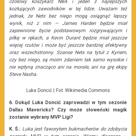
czołowy koszykarz NBA i jeden z najlepszych
kozłujących zawodników w tej lidze. Uważam też
jednak, że Nets bez niego mogą osiągnąć lepszy
wynik, niż z nim
—
James Harden będzie miał
zapewnione bycie podstawowym rozgrywającym i
piłkę w rękach, a Kevin Durant będzie miał jeszcze
więcej rzutów i może być jeszcze bardziej efektywny
oraz wszechstronny. Szanse Nets na tytuł z Kyriem,
czy bez niego, są moim zdaniem tak samo wysokie i
nie wpłyną znacząco ani na morale, ani na grę ekipy
Steve Nasha.
Luka Doncić | Fot. Wikimedia Commons
6. Dokąd Luka Doncić zaprowadzi w tym sezonie
Dallas Mavericks? Czy może słoweński magik
zostanie wybrany MVP Ligi?
K. Ś.:
Luka jest faworytem bukmacherów do zdobycia