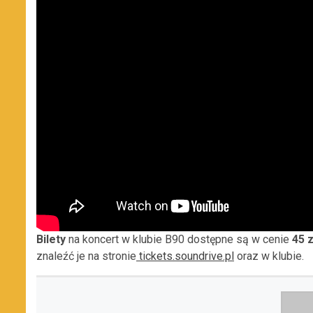
Bilety
na koncert w klubie B90 dostępne są w cenie
45 
znaleźć je na stronie
tickets.soundrive.pl
oraz w klubie.