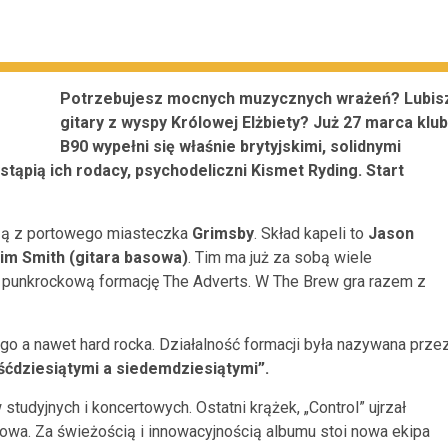
Potrzebujesz mocnych muzycznych wrażeń? Lubis
gitary z wyspy Królowej Elżbiety? Już 27 marca klub
B90 wypełni się właśnie brytyjskimi, solidnymi
tąpią ich rodacy, psychodeliczni Kismet Ryding. Start
zą z portowego miasteczka
Grimsby
. Skład kapeli to
Jason
Tim Smith (gitara basowa)
. Tim ma już za sobą wiele
punkrockową formację The Adverts. W The Brew gra razem z
o a nawet hard rocka. Działalność formacji była nazywana prze
ćdziesiątymi a siedemdziesiątymi”.
tudyjnych i koncertowych. Ostatni krążek, „Control” ujrzał
mowa. Za świeżością i innowacyjnością albumu stoi nowa ekipa