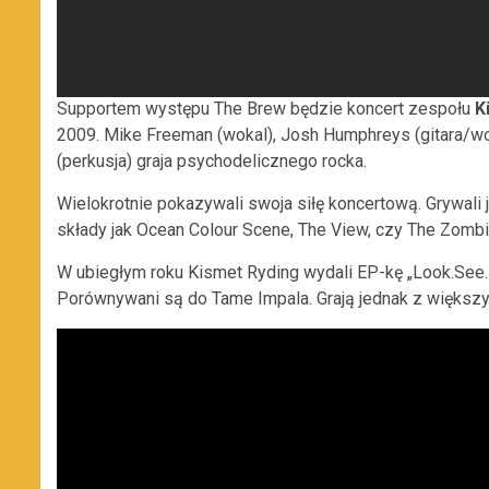
Supportem występu The Brew będzie koncert zespołu
Ki
2009. Mike Freeman (wokal), Josh Humphreys (gitara/wo
(perkusja) graja psychodelicznego rocka.
Wielokrotnie pokazywali swoja siłę koncertową. Grywali j
składy jak Ocean Colour Scene, The View, czy The Zombi
W ubiegłym roku Kismet Ryding wydali EP-kę „Look.See.D
Porównywani są do Tame Impala. Grają jednak z więks