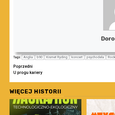
Doro
Anglia
b90
Kismet Ryding
koncert
psychodela
Roc
Tags:
Zobacz
Poprzedni
U progu kariery
wpisy
WIĘCEJ HISTORII