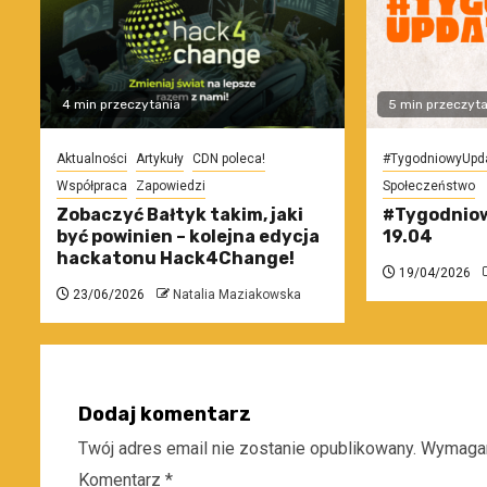
4 min przeczytania
5 min przeczyta
Aktualności
Artykuły
CDN poleca!
#TygodniowyUpd
Współpraca
Zapowiedzi
Społeczeństwo
Zobaczyć Bałtyk takim, jaki
#Tygodniow
być powinien – kolejna edycja
19.04
hackatonu Hack4Change!
19/04/2026
23/06/2026
Natalia Maziakowska
Dodaj komentarz
Twój adres email nie zostanie opublikowany.
Wymagan
Komentarz
*