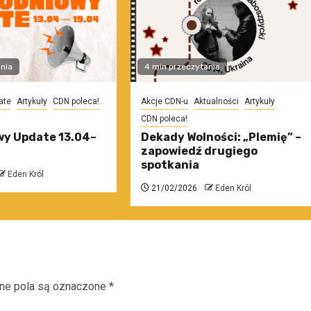
nia
4 min przeczytania
ate
Artykuły
CDN poleca!
Akcje CDN-u
Aktualności
Artykuły
CDN poleca!
y Update 13.04–
Dekady Wolności: „Plemię” –
zapowiedź drugiego
spotkania
Eden Król
21/02/2026
Eden Król
e pola są oznaczone
*