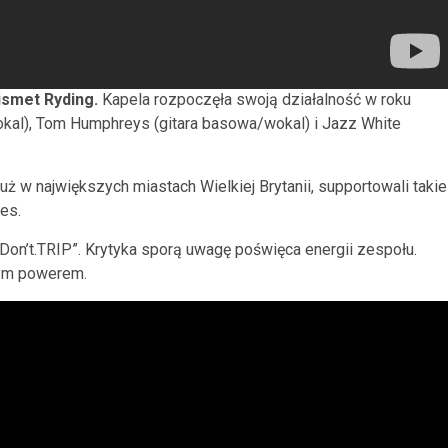
smet Ryding.
Kapela rozpoczęła swoją działalność w roku
kal), Tom Humphreys (gitara basowa/wokal) i Jazz White
uż w największych miastach Wielkiej Brytanii, supportowali takie
es.
on’t.TRIP”. Krytyka sporą uwagę poświęca energii zespołu.
zym powerem.