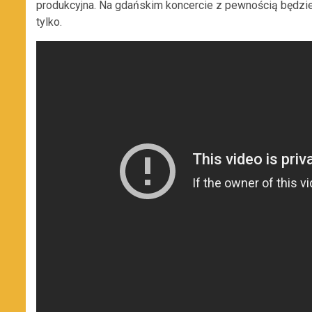
produkcyjna. Na gdańskim koncercie z pewnością będzi
tylko.