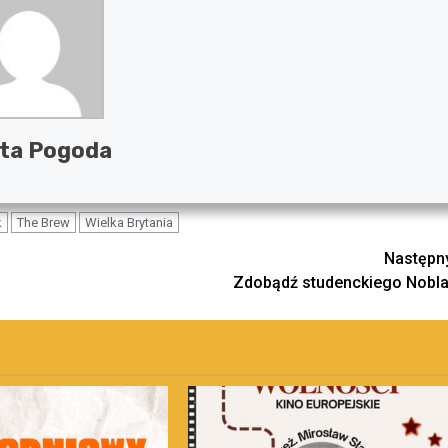
ta Pogoda
k
The Brew
Wielka Brytania
Następn
Zdobądź studenckiego Nobla