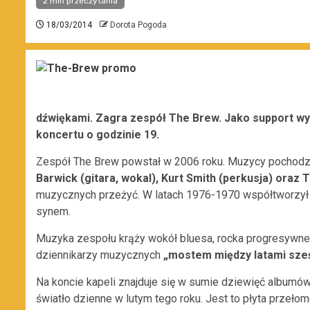
2 min przeczytania
18/03/2014
Dorota Pogoda
dźwiękami. Zagra zespół The Brew. Jako support wys
koncertu o godzinie 19.
Zespół The Brew powstał w 2006 roku. Muzycy pochod
Barwick (gitara, wokal), Kurt Smith (perkusja) oraz 
muzycznych przeżyć. W latach 1976-1970 współtworzył 
synem.
Muzyka zespołu krąży wokół bluesa, rocka progresywneg
dziennikarzy muzycznych
„mostem między latami sześ
Na koncie kapeli znajduje się w sumie dziewięć albumów s
światło dzienne w lutym tego roku. Jest to płyta przeło