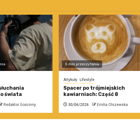
nia
5 min przeczytania
Artykuły
Lifestyle
słuchania
Spacer po trójmiejskich
o świata
kawiarniach: Część 8
Redaktor Gościnny
30/06/2026
Emilia Olszewska