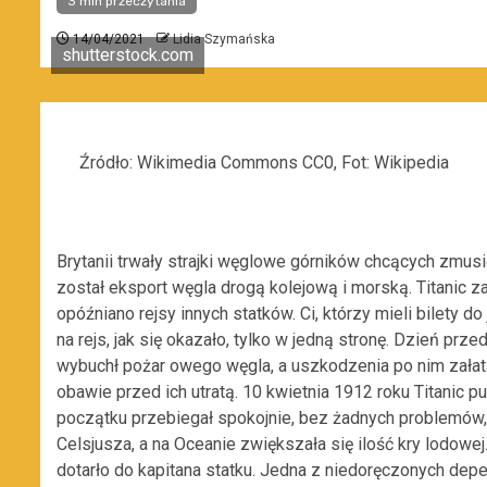
3 min przeczytania
14/04/2021
Lidia Szymańska
shutterstock.com
Źródło: Wikimedia Commons CC0, Fot: Wikipedia
Brytanii trwały strajki węglowe górników chcących zmu
został eksport węgla drogą kolejową i morską. Titanic 
opóźniano rejsy innych statków. Ci, którzy mieli bilety 
na rejs, jak się okazało, tylko w jedną stronę. Dzień prz
wybuchł pożar owego węgla, a uszkodzenia po nim załat
obawie przed ich utratą. 10 kwietnia 1912 roku Titanic p
początku przebiegał spokojnie, bez żadnych problemów, 
Celsjusza, a na Oceanie zwiększała się ilość kry lodowe
dotarło do kapitana statku. Jedna z niedoręczonych depe