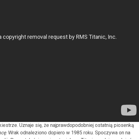
kiestrze. Uznaje się, że najprawdopodobniej ostatnią piosenką
hcę
. Wrak odnaleziono dopiero w 1985 roku. Spoczywa on na