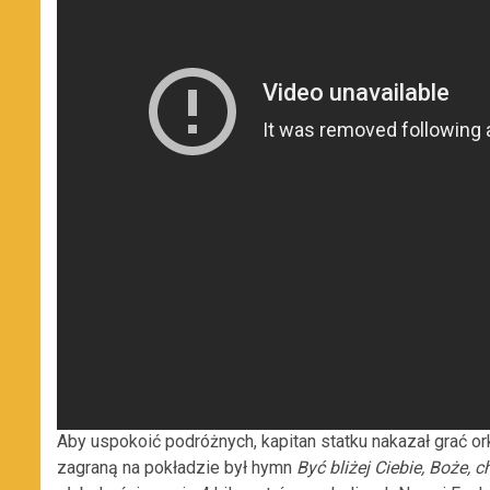
Aby uspokoić podróżnych, kapitan statku nakazał grać or
zagraną na pokładzie był hymn
Być bliżej Ciebie, Boże, c