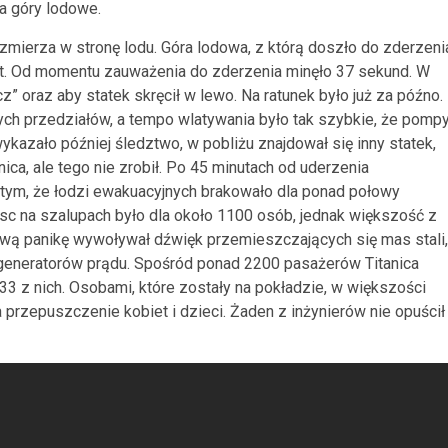
na góry lodowe.
zmierza w stronę lodu. Góra lodowa, z którą doszło do zderzeni
at. Od momentu zauważenia do zderzenia minęło 37 sekund. W
” oraz aby statek skręcił w lewo. Na ratunek było już za późno.
h przedziałów, a tempo wlatywania było tak szybkie, że pomp
ykazało później śledztwo, w pobliżu znajdował się inny statek,
ica, ale tego nie zrobił. Po 45 minutach od uderzenia
tym, że łodzi ewakuacyjnych brakowało dla ponad połowy
jsc na szalupach było dla około 1100 osób, jednak większość z
wą panikę wywoływał dźwięk przemieszczających się mas stali,
u generatorów prądu. Spośród ponad 2200 pasażerów Titanica
333 z nich. Osobami, które zostały na pokładzie, w większości
przepuszczenie kobiet i dzieci. Żaden z inżynierów nie opuścił