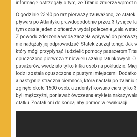
informacje ostrzegały o tym, że Titanic zmierza wprost 
O godzinie 23:40 po raz pierwszy zauważono, że statek 
pływała po Atlantyku prawdopodobnie przez 3 tysiące l
tym czasie jeden z oficerów wydał polecenie „cała wstecz
Z powodu zderzenia woda zaczęła wpływać do pierwszyc
nie nadążały jej odprowadzać. Statek zaczął tonąć. Jak w
który mógł przypłynąć i udzielić pomocy pasażerom Titan
opuszczono pierwszą z niewielu szalup ratunkowych. O 
pasażerów, wiedziało tylko kilka osób na pokładzie. Mie
łodzi została opuszczona z pustymi miejscami. Dodatko
a następnie straszna ciemność, która nastała po zalani
zginęło około 1500 osób, a zidentyfikowano ciała tylko 
byli mężczyźni, ponieważ ówczesna etykieta nakazywała 
statku. Zostali oni do końca, aby pomóc w ewakuacji.