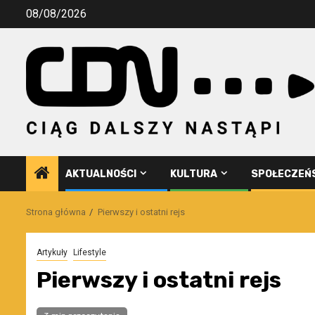
Przejdź
08/08/2026
do
treści
AKTUALNOŚCI
KULTURA
SPOŁECZEŃ
Strona główna
Pierwszy i ostatni rejs
Artykuły
Lifestyle
Pierwszy i ostatni rejs