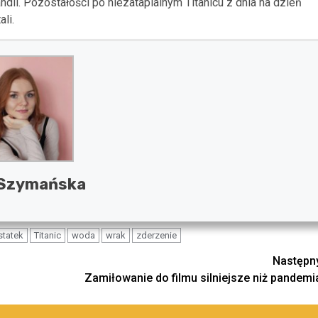
dii. Pozostałości po niezatapialnym Titanicu z dnia na dzień
li.
 Szymańska
statek
Titanic
woda
wrak
zderzenie
Następn
Zamiłowanie do filmu silniejsze niż pandemi