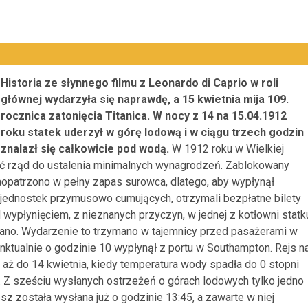
Historia ze słynnego filmu z Leonardo di Caprio w roli
głównej wydarzyła się naprawdę, a 15 kwietnia mija 109.
rocznica zatonięcia Titanica. W nocy z 14 na 15.04.1912
roku statek uderzył w górę lodową i w ciągu trzech godzin
znalazł się całkowicie pod wodą.
W 1912 roku w Wielkiej
sić rząd do ustalenia minimalnych wynagrodzeń. Zablokowany
zaopatrzono w pełny zapas surowca, dlatego, aby wypłynął
do jednostek przymusowo cumujących, otrzymali bezpłatne bilety
ed wypłynięciem, z nieznanych przyczyn, w jednej z kotłowni statk
ano. Wydarzenie to trzymano w tajemnicy przed pasażerami w
unktualnie o godzinie 10 wypłynął z portu w Southampton. Rejs n
aż do 14 kwietnia, kiedy temperatura wody spadła do 0 stopni
j. Z sześciu wysłanych ostrzeżeń o górach lodowych tylko jedno
sz została wysłana już o godzinie 13:45, a zawarte w niej