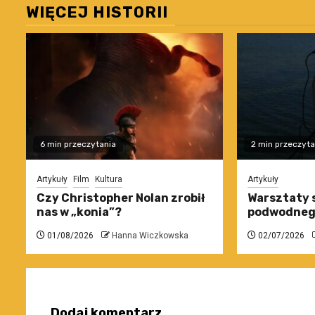
WIĘCEJ HISTORII
6 min przeczytania
2 min przeczyta
Artykuły
Film
Kultura
Artykuły
Czy Christopher Nolan zrobił
Warsztaty 
nas w „konia”?
podwodneg
01/08/2026
Hanna Wiczkowska
02/07/2026
Dodaj komentarz