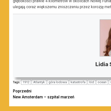
głębokości prawie 4 kilometrów w okolicach Nowej Funlan
ulegają coraz większemu zniszczeniu przez korozję meta
Lidia
1912
Atlantyk
góra lodowa
katastrofa
lód
ocean
Tags:
Zobacz
Poprzedni
New Amsterdam – szpital marzeń
wpisy