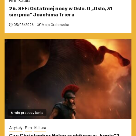
Film
Kultura
26. SFF: Ostatniej nocy w Oslo. O „Oslo, 31
sierpnia” Joachima Triera
05/08/2026
Maja Grabowska
6 min przeczytania
Artykuły
Film
Kultura
Czy Christopher Nolan zrobił nas w „konia”?