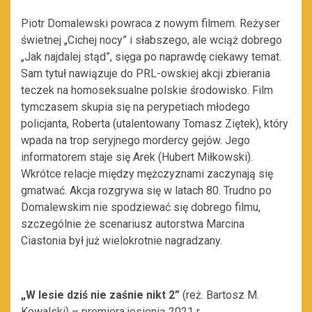
Piotr Domalewski powraca z nowym filmem. Reżyser
świetnej „Cichej nocy” i słabszego, ale wciąż dobrego
„Jak najdalej stąd”, sięga po naprawdę ciekawy temat.
Sam tytuł nawiązuje do PRL-owskiej akcji zbierania
teczek na homoseksualne polskie środowisko. Film
tymczasem skupia się na perypetiach młodego
policjanta, Roberta (utalentowany Tomasz Ziętek), który
wpada na trop seryjnego mordercy gejów. Jego
informatorem staje się Arek (Hubert Miłkowski).
Wkrótce relacje między mężczyznami zaczynają się
gmatwać. Akcja rozgrywa się w latach 80. Trudno po
Domalewskim nie spodziewać się dobrego filmu,
szczególnie że scenariusz autorstwa Marcina
Ciastonia był już wielokrotnie nagradzany.
„W lesie dziś nie zaśnie nikt 2”
(reż. Bartosz M.
Kowalski) – premiera jesienią 2021 r.