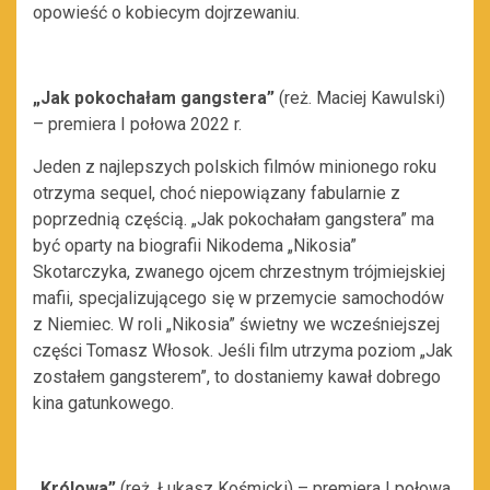
opowieść o kobiecym dojrzewaniu.
„Jak pokochałam gangstera”
(reż. Maciej Kawulski)
– premiera I połowa 2022 r.
Jeden z najlepszych polskich filmów minionego roku
otrzyma sequel, choć niepowiązany fabularnie z
poprzednią częścią. „Jak pokochałam gangstera” ma
być oparty na biografii Nikodema „Nikosia”
Skotarczyka, zwanego ojcem chrzestnym trójmiejskiej
mafii, specjalizującego się w przemycie samochodów
z Niemiec. W roli „Nikosia” świetny we wcześniejszej
części Tomasz Włosok. Jeśli film utrzyma poziom „Jak
zostałem gangsterem”, to dostaniemy kawał dobrego
kina gatunkowego.
„Królowa”
(reż. Łukasz Kośmicki) – premiera I połowa