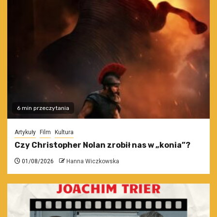
6 min przeczytania
Artykuły
Film
Kultura
Czy Christopher Nolan zrobił nas w „konia”?
01/08/2026
Hanna Wiczkowska