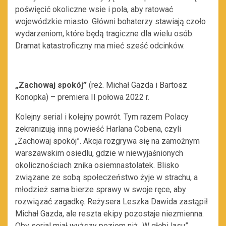
poświęcić okoliczne wsie i pola, aby ratować
wojewódzkie miasto. Główni bohaterzy stawiają czoło
wydarzeniom, które będą tragiczne dla wielu osób.
Dramat katastroficzny ma mieć sześć odcinków.
„Zachowaj spokój”
(reż. Michał Gazda i Bartosz
Konopka) – premiera II połowa 2022 r.
Kolejny serial i kolejny powrót. Tym razem Polacy
zekranizują inną powieść Harlana Cobena, czyli
„Zachowaj spokój”. Akcja rozgrywa się na zamożnym
warszawskim osiedlu, gdzie w niewyjaśnionych
okolicznościach znika osiemnastolatek. Blisko
związane ze sobą społeczeństwo żyje w strachu, a
młodzież sama bierze sprawy w swoje ręce, aby
rozwiązać zagadkę. Reżysera Leszka Dawida zastąpił
Michał Gazda, ale reszta ekipy pozostaje niezmienna.
Oby serial miał wyższy poziom niż „W głębi lasu”.