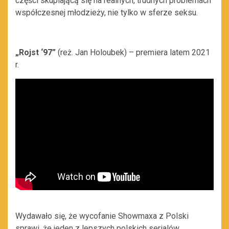
części skupiającą się na realnych, trudnych problemach
współczesnej młodzieży, nie tylko w sferze seksu.
„Rojst ‘97”
(reż. Jan Holoubek) – premiera latem 2021
r.
Wydawało się, że wycofanie Showmaxa z Polski
sprawi, że jeden z lepszych polskich serialów