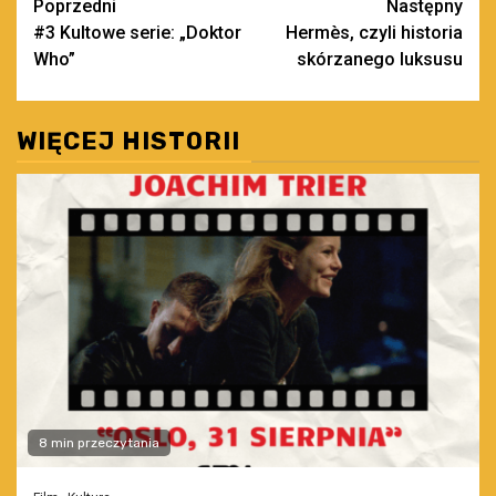
Zobacz
Poprzedni
Następny
#3 Kultowe serie: „Doktor
Hermès, czyli historia
wpisy
Who”
skórzanego luksusu
WIĘCEJ HISTORII
8 min przeczytania