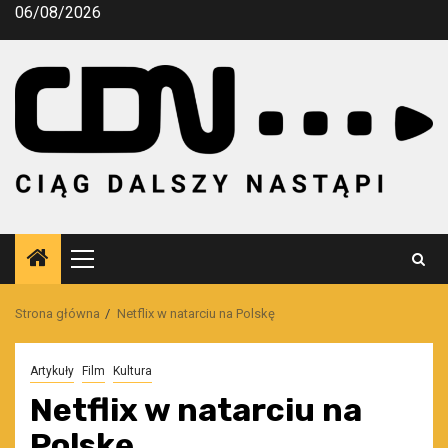
Przejdź
06/08/2026
do
treści
Menu
główne
Strona główna
Netflix w natarciu na Polskę
Artykuły
Film
Kultura
Netflix w natarciu na
Polskę