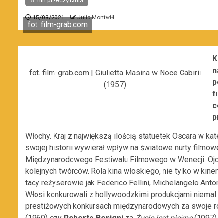
5 min przeczytania
15/03/2021
Julia Montwiłł
fot. film-grab.com
K
n
fot. film-grab.com | Giulietta Masina w Noce Cabirii
p
(1957)
f
c
p
Włochy. Kraj z największą ilością statuetek Oscara w kat
swojej historii wywierał wpływ na światowe nurty filmowe.
Międzynarodowego Festiwalu Filmowego w Wenecji. Oj
kolejnych twórców. Rola kina włoskiego, nie tylko w kinem
tacy reżyserowie jak Federico Fellini, Michelangelo Anton
Włosi konkurowali z hollywoodzkimi produkcjami niemal 
prestiżowych konkursach międzynarodowych za swoje ro
(1960) czy
Roberto Benigni
za
Życie jest piękne
(1997)