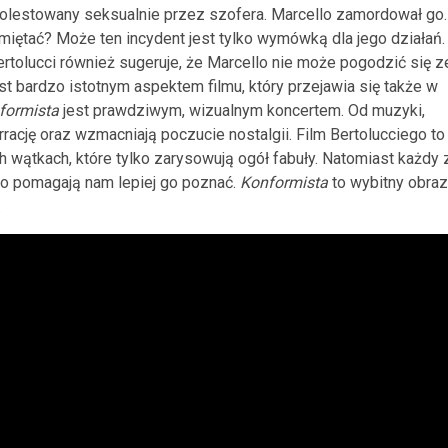
molestowany seksualnie przez szofera. Marcello zamordował go.
miętać? Może ten incydent jest tylko wymówką dla jego działań.
tolucci również sugeruje, że Marcello nie może pogodzić się z
bardzo istotnym aspektem filmu, który przejawia się także w
formista
jest prawdziwym, wizualnym koncertem. Od muzyki,
rację oraz wzmacniają poczucie nostalgii. Film Bertolucciego to
 wątkach, które tylko zarysowują ogół fabuły. Natomiast każdy 
o pomagają nam lepiej go poznać.
Konformista
to wybitny obraz
.