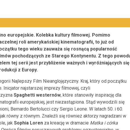
ino europejskie. Kolebka kultury filmowej. Pomimo
aczelnej roli amerykańskiej kinematografii, to już od
oczątku tego wieku zauważa się rosnącą popularność
ilmów pochodzących ze Starego Kontynentu. Z tego powod
elem tej serii jest przybliżenie ważnych i wyróżniających się
rodukcji z Europy.
egorii Najlepszy Film Nieanglojęzyczny. Kraj, który od początku
 Inicjator najstarszej imprezy filmowej, czyli
czyzna
Spaghetti westernów
, które stanowiły inspirację dla
atografii europejskiej, jest niezastąpiona. Stąd wywodzili się
ioni, Bernardo Bertolucci czy Sergio Leone. W latach 50. i 60.
jak równy z równym. Znaleźli się również aktorzy nagradzani w
le, jak
Sophia Loren
za kreację w dramacie
Matka i córka
. Oprócz filmów poruszających problemy egzystencjalne, w