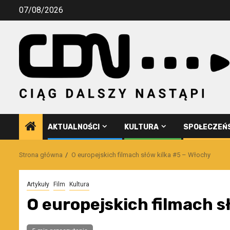
Przejdź
07/08/2026
do
treści
AKTUALNOŚCI
KULTURA
SPOŁECZEŃ
Strona główna
O europejskich filmach słów kilka #5 – Włochy
Artykuły
Film
Kultura
O europejskich filmach s