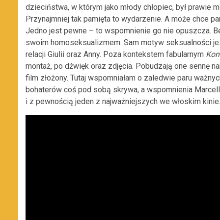
dzieciństwa, w którym jako młody chłopiec, był prawie 
Przynajmniej tak pamięta to wydarzenie. A może chce pa
Jedno jest pewne – to wspomnienie go nie opuszcza. Ber
swoim homoseksualizmem. Sam motyw seksualności jest 
relacji Giulii oraz Anny. Poza kontekstem fabularnym
Kon
montaż, po dźwięk oraz zdjęcia. Pobudzają one sennę nar
film złożony. Tutaj wspomniałam o zaledwie paru ważnych
bohaterów coś pod sobą skrywa, a wspomnienia Marcell
i z pewnością jeden z najważniejszych we włoskim kinie