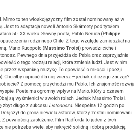
d
. Mimo to ten włoskojęzyczny film został nominowany aż w
ę. Jest to adaptacja noweli Antonio
Skármety pod tytułem
atach 50. XX wieku. Sławny poeta, Pablo Neruda (
Philippe
 opuszczenia rodzinnego Chile. Z tego względu zamieszkał na
ną. Mario Ruoppolo (
Massimo Troisi
) prowadzi ciche i
stonosz. Pewnego dnia przyjeżdża do Pabla oraz zaprzyjaźnia
powieść o tego rodzaju relacji, która zmienia ludzi. Jest w nim
e przez wspaniałą muzykę. To opowieść o miłości i poezji.
a
). Chciałby napisać dla niej wiersz – jednak od czego zacząć?
kobiecie? Z pomocą przychodzi mu Pablo. Ich znajomość rozwij
j wyspie. Poeta ma ogromny wpływ na Mario, który z czasem
baj są wyśmienici w swoich rolach. Jednak Massimo Troisi,
ię zbyt długo z sukcesu
Listonosza.
Niespełna 12 godzin po
 Dołączył do grona niewielu aktorów, którzy zostali nominowani
 Z pewnością zasłużenie. Film Radforda to jeden z tych
 nie potrzeba wiele, aby nakręcić solidną i dobrą produkcję.