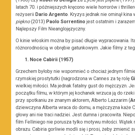
latach 70. i późniejszych kręcono wiele horrorów i thri
reżyserii
Dario Argento
. Kryzys jednak nie ominął kina 
piękno
(2013)
Paolo Sorrentino
jest ostatnim i zaraze
Najlepszy Film Nieanglojęzyczny.
O kinie włoskim można by pisać długie wypracowania. Ita
różnorodnością w obrębie gatunkowym. Jakie filmy z teg
1. Noce Cabirii (1957)
Grzechem byłoby nie wspomnieć o chociaż jednym film
rzymskiej prostytutki (nagrodzona w Cannes za tę rolę
G
wielkiej miłości. Ma jednak fatalny gust do mężczyzn. J
początku filmu, w którym jej kochanek wrzuca ją do rzeki
przy spotkaniu ze znanym aktorem, Alberto Lazzarim (
A
dziewczyna Alberta wraca do domu, a mężczyzna każe Cab
głowy ani nie traci nadziei. Jest dumna i pracowita. Ni
film Felliniego nie porusza tylko motywu miłości. Wątek
obrazu. Cabiria gorliwie modli się i prosi, żeby zmienić 