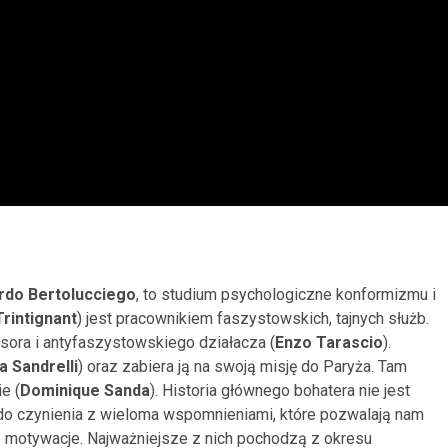
rdo Bertolucciego
, to studium psychologiczne konformizmu i
rintignant
) jest pracownikiem faszystowskich, tajnych służb.
sora i antyfaszystowskiego działacza (
Enzo Tarascio
).
a Sandrelli
) oraz zabiera ją na swoją misję do Paryża. Tam
e (
Dominique Sanda
). Historia głównego bohatera nie jest
 do czynienia z wieloma wspomnieniami, które pozwalają nam
e motywacje. Najważniejsze z nich pochodzą z okresu