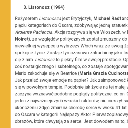
3. Listonosz (1994)
Reżyserem
Listonosza
jest Brytyjczyk,
Michael Radfor
pięciu kategoriach do Oscara, zdobywając jedną statuetk
Ardiente Paciencia.
Akcja rozgrywa się we Włoszech, w l
Noiret
), ze względów politycznych został zmuszony do
niewielkiej wysepce u wybrzeży Włoch wraz ze swoją żo
spokojne życie. Zostaje tymczasowo zatrudniony jako li
się z nim.
Listonosz
to piękny film w swojej prostocie. O
coś nostalgicznego i subtelnego, co zostaje spotęgowan
Mario zakochuje się w Beatrice (
Maria Grazia Cucinott
Jak przelać swoje emocje na papier? Jak zaimponować 
się w powolnym tempie. Podobnie jak życie na tej małe
zaczyna wyznawać podobne poglądy polityczne, co on. O
jeden z najważniejszych włoskich aktorów, nie cieszył s
ukończeniu zdjęć zmarł na chorobę serca w wieku 41 lat.
do Oscara w kategorii Najlepszy Aktor Pierwszoplanowy.
obrazów, które chwytają za serce. Jest dowodem na to, że