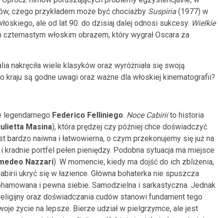
llerów, czego przykładem może być chociażby
Suspiria
(1977) w
włoskiego, ale od lat 90. do dzisiaj dalej odnosi sukcesy.
Wielkie
m czternastym włoskim obrazem, który wygrał Oscara za
lia nakręciła wiele klasyków oraz wyróżniała się swoją
o kraju są godne uwagi oraz ważne dla włoskiej kinematografii?
ie legendarnego
Federico Felliniego
.
Noce Cabirii
to historia
iulietta Masina
), która prędzej czy później chce doświadczyć
est bardzo naiwna i łatwowierna, o czym przekonujemy się już na
 i kradnie portfel pełen pieniędzy. Podobna sytuacja ma miejsce
medeo Nazzari
). W momencie, kiedy ma dojść do ich zbliżenia,
irii ukryć się w łazience. Główna bohaterka nie spuszcza
epohamowana i pewna siebie. Samodzielna i sarkastyczna. Jednak
 religijny oraz doświadczania cudów stanowi fundament tego
swoje życie na lepsze. Bierze udział w pielgrzymce, ale jest