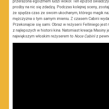
przerażona egoizmem ludzi wokół. Ten epizod świadczy o 
prośby na nic się zdadzą. Podczas kolejnej sceny, zost
że spędza czas ze swoim ukochanym, którego magik na
mężczyzna o tym samym imieniu. Z czasem Cabirii wydaj
Przekonajcie się sami. Obraz w reżyserii Felliniego jes
z najlepszych w historii kina. Natomiast kreacja Masiny
największym włoskim reżyserem to
Noce Cabirii
z pewn