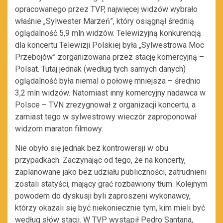
opracowanego przez TVP, najwięcej widzów wybrało
właśnie „Sylwester Marzeń”, który osiągnął średnią
oglądalność 5,9 mln widzów. Telewizyjną konkurencją
dla koncertu Telewizji Polskiej była „Sylwestrowa Moc
Przebojów” zorganizowana przez stację komercyjną –
Polsat. Tutaj jednak (według tych samych danych)
oglądalność była niemal o połowę mniejsza – średnio
3,2 mln widzów. Natomiast inny komercyjny nadawca w
Polsce – TVN zrezygnował z organizacji koncertu, a
zamiast tego w sylwestrowy wieczór zaproponował
widzom maraton filmowy.
Nie obyło się jednak bez kontrowersji w obu
przypadkach. Zaczynając od tego, że na koncerty,
zaplanowane jako bez udziału publiczności, zatrudnieni
zostali statyści, mający grać rozbawiony tłum. Kolejnym
powodem do dyskusji byli zaproszeni wykonawcy,
którzy okazali się być niekoniecznie tym, kim mieli być
według słów stacji. W TVP wystąpił Pedro Santana,