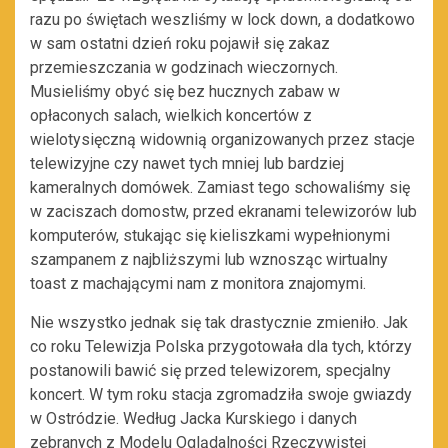
razu po świętach weszliśmy w lock down, a dodatkowo
w sam ostatni dzień roku pojawił się zakaz
przemieszczania w godzinach wieczornych.
Musieliśmy obyć się bez hucznych zabaw w
opłaconych salach, wielkich koncertów z
wielotysięczną widownią organizowanych przez stacje
telewizyjne czy nawet tych mniej lub bardziej
kameralnych domówek. Zamiast tego schowaliśmy się
w zaciszach domostw, przed ekranami telewizorów lub
komputerów, stukając się kieliszkami wypełnionymi
szampanem z najbliższymi lub wznosząc wirtualny
toast z machającymi nam z monitora znajomymi.
Nie wszystko jednak się tak drastycznie zmieniło. Jak
co roku Telewizja Polska przygotowała dla tych, którzy
postanowili bawić się przed telewizorem, specjalny
koncert. W tym roku stacja zgromadziła swoje gwiazdy
w Ostródzie. Według Jacka Kurskiego i danych
zebranych z Modelu Oglądalności Rzeczywistej