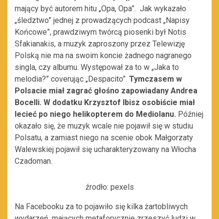
mający być autorem hitu „Opa, Opa”. Jak wykazało
„śledztwo” jednej z prowadzących podcast „Napisy
Końcowe”, prawdziwym twórcą piosenki był Notis
Sfakianakis, a muzyk zaproszony przez Telewizję
Polską nie ma na swoim koncie żadnego nagranego
singla, czy albumu. Występował za to w „Jaka to
melodia?” coverując „Despacito”.
Tymczasem w
Polsacie miał zagrać głośno zapowiadany Andrea
Bocelli. W dodatku Krzysztof Ibisz osobiście miał
lecieć po niego helikopterem do Mediolanu.
Później
okazało się, że muzyk wcale nie pojawił się w studiu
Polsatu, a zamiast niego na scenie obok Małgorzaty
Walewskiej pojawił się ucharakteryzowany na Włocha
Czadoman.
źrodło: pexels
Na Facebooku za to pojawiło się kilka żartobliwych
wydarzeń, mających metaforycznie zrzeszyć ludzi w