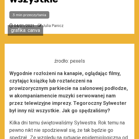
3 min przeczytania
04/01/2021
Julia Panicz
grafika: canva
źrodło: pexels
Wygodnie rozłożeni na kanapie, oglądając filmy,
czytając książkę lub roztańczeni na
prowizorycznym parkiecie na salonowej podłodze,
w akompaniamencie muzyki serwowanej nam
przez telewizyjne imprezy. Tegoroczny Sylwester
był inny niż wszystkie. Jak go spędzaliśmy?
Kilka dni temu świętowaliśmy Sylwestra. Rok temu na
pewno nikt nie spodziewał się, że tak będzie go
spędzał. Ze względu na sytuację epidemiologiczną od