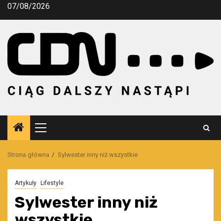
Przejdź
07/08/2026
do
treści
Menu
główne
Strona główna
Sylwester inny niż wszystkie
Artykuły
Lifestyle
Sylwester inny niż
wszystkie