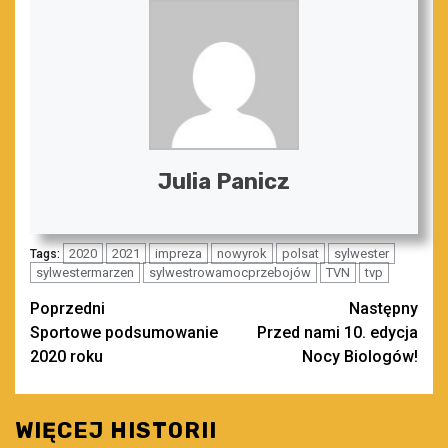
Julia Panicz
2020
2021
impreza
nowyrok
polsat
sylwester
Tags:
sylwestermarzen
sylwestrowamocprzebojów
TVN
tvp
Zobacz
Poprzedni
Następny
Sportowe podsumowanie
Przed nami 10. edycja
wpisy
2020 roku
Nocy Biologów!
WIĘCEJ HISTORII