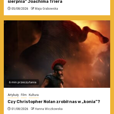
sierpnia” Joachima Triera
05/08/2026
Maja Grabowska
6 min przeczytania
Artykuły
Film
Kultura
Czy Christopher Nolan zrobił nas w „konia”?
01/08/2026
Hanna Wiczkowska